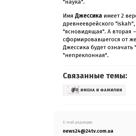
"наука".
Имя
Джессика
имеет 2 ве
древнееврейского "iskah",
"ясновидящая". А вторая 
сформировавшегося от жен
Джессика будет означать 
"непреклонная".
Связанные темы:
ИМЕНА И ФАМИЛИИ
E-mail редакции
news24@24tv.com.ua