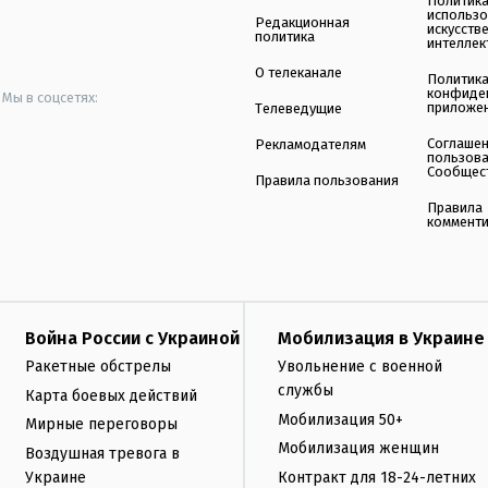
Политик
использ
Редакционная
искусств
политика
интеллек
О телеканале
Политик
конфиде
Мы в соцсетях:
приложе
Телеведущие
Соглаше
Рекламодателям
пользов
Сообщес
Правила пользования
Правила
коммент
Война России с Украиной
Мобилизация в Украине
Ракетные обстрелы
Увольнение с военной
службы
Карта боевых действий
Мобилизация 50+
Мирные переговоры
Мобилизация женщин
Воздушная тревога в
Украине
Контракт для 18-24-летних