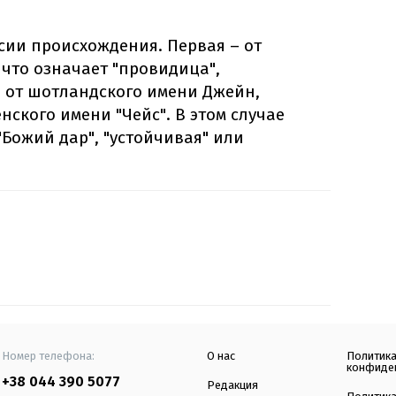
рсии происхождения. Первая – от
 что означает "провидица",
– от шотландского имени Джейн,
ского имени "Чейс". В этом случае
"Божий дар", "устойчивая" или
Номер телефона:
О нас
Политик
конфиде
+38 044 390 5077
Редакция