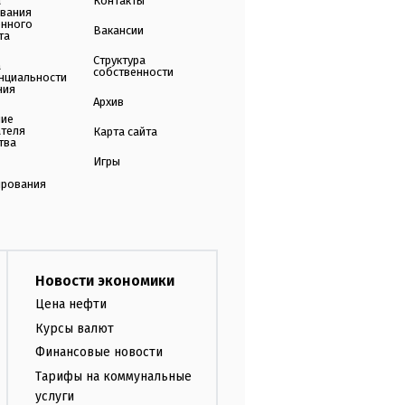
а
Контакты
ования
енного
Вакансии
та
Структура
а
собственности
нциальности
ния
Архив
ние
ателя
Карта сайта
тва
Игры
ирования
Новости экономики
Цена нефти
Курсы валют
Финансовые новости
Тарифы на коммунальные
услуги