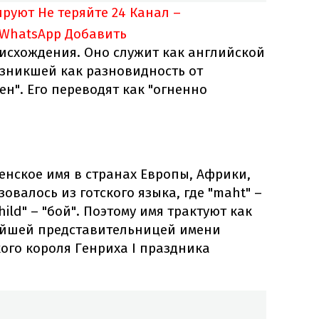
ируют
Не теряйте 24 Канал –
 WhatsApp
Добавить
исхождения. Оно служит как английской
озникшей как разновидность от
ен". Его переводят как "огненно
нское имя в странах Европы, Африки,
овалось из готского языка, где "maht" –
hild" – "бой". Поэтому имя трактуют как
нейшей представительницей имени
кого короля Генриха I праздника