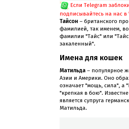
Если Telegram заблок
подписывайтесь на нас в
Тайсон
– британского про
фамилией, так именем, в
фамилии "Тайс" или "Тайс
закаленный".
Имена для кошек
Матильда
– популярное же
Азии и Америки. Оно образ
означает "мощь, сила", а "
"крепкая в бою". Извест
является супруга германс
Матильда.