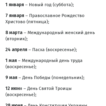
1 января
– Новый год (суббота);
7 января
– Православное Рождество
Христово (пятница);
8 марта
– Международный женский день
(вторник);
24 апреля
– Пасха (воскресенье);
1 мая
– Международный день труда
(воскресенье);
9 мая
– День Победы (понедельник);
12 июн
я – День Святой Троицы
(воскресенье);
28 июня
– День Конституции Украины