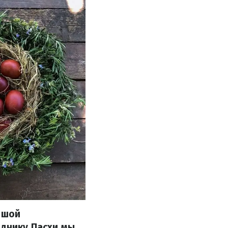
ьшой
зднику Пасхи мы