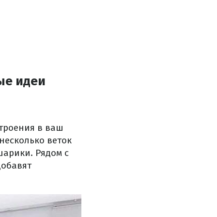
ые идеи
троения в ваш
 несколько веток
шарики. Рядом с
добавят