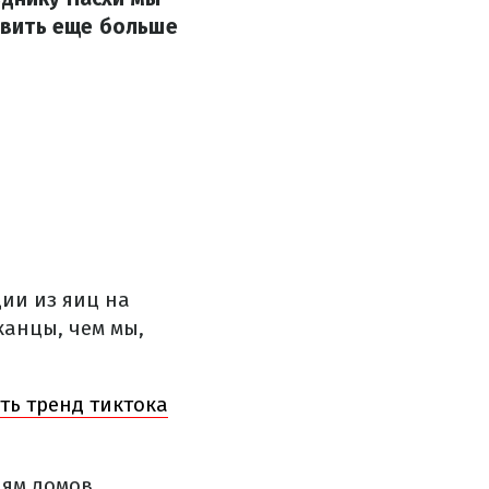
авить еще больше
ии из яиц на
канцы, чем мы,
ть тренд тиктока
иям домов