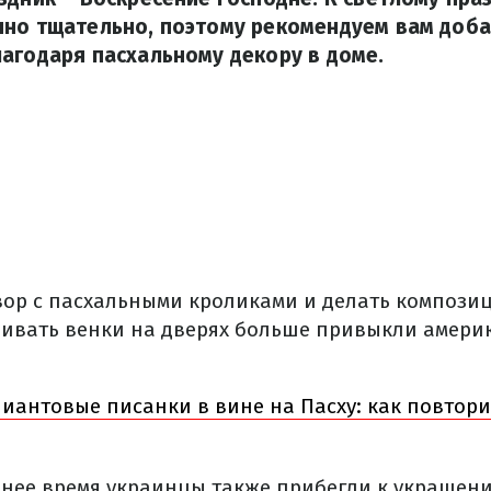
нно тщательно, поэтому рекомендуем вам доб
агодаря пасхальному декору в доме.
вор с пасхальными кроликами и делать композиц
шивать венки на дверях больше привыкли амери
иантовые писанки в вине на Пасху: как повтори
днее время украинцы также прибегли к украшен