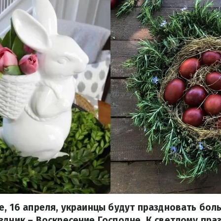
е, 16 апреля, украинцы будут праздновать бол
здник – Воскресение Господне. К светлому пра