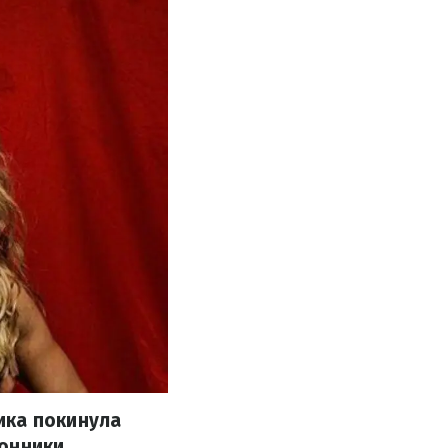
ика покинула
лонники