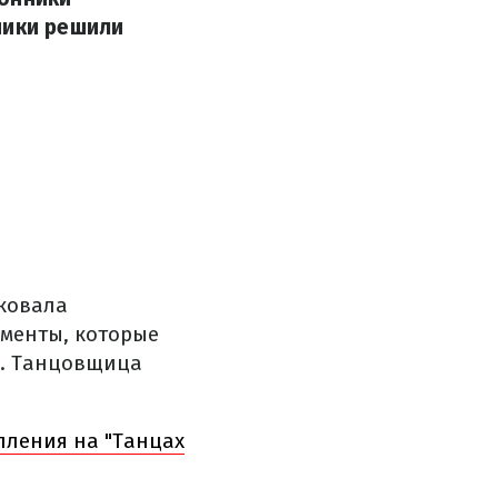
ники решили
ковала
оменты, которые
й. Танцовщица
пления на "Танцах