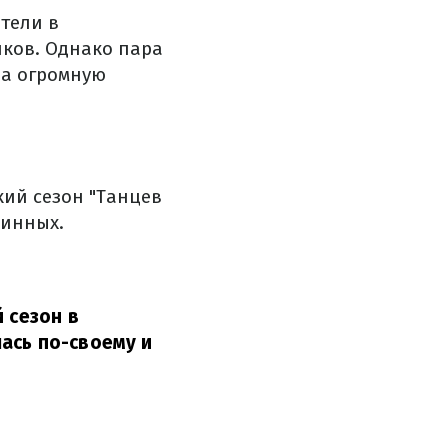
ители в
иков. Однако пара
за огромную
кий сезон "Танцев
линных.
 сезон в
ась по-своему и