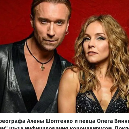
ореографа Алены Шоптенко и певца Олега Винн
ми" из-за инфицирования коронавирусом. Пок