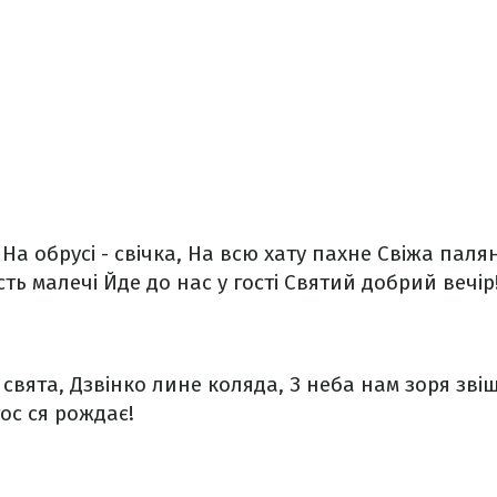
На обрусі - свічка,
На всю хату пахне
Свіжа паля
сть малечі
Йде до нас у гості
Святий добрий вечір
 свята,
Дзвінко лине коляда,
З неба нам зоря звіщ
ос ся рождає!