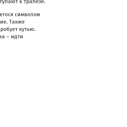
тупают к трапезе.
егося символом
ие. Также
робует кутью.
на – идти