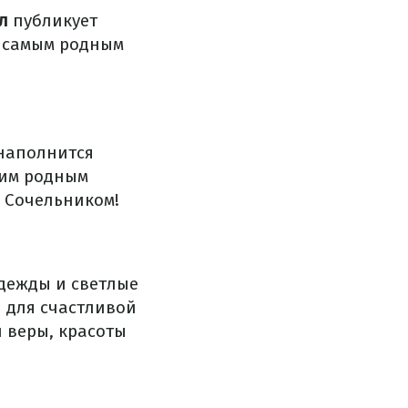
л
публикует
х самым родным
 наполнится
шим родным
о Сочельником!
адежды и светлые
 для счастливой
 веры, красоты