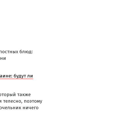
 постных блюд:
Они
аине: будут ли
оторый также
 телесно, поэтому
Сочельник ничего