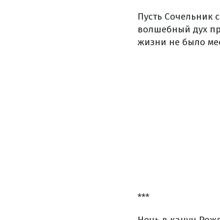
Пусть Сочельник 
волшебный дух пр
жизни не было ме
***
Ночь в канун Рожд