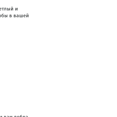
етлый и
обы в вашей
м вам добра,