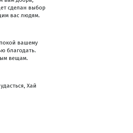
дет сделан выбор
щим вас людям.
 покой вашему
ью благодать.
ным вещам.
удасться,
Хай