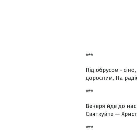
***
Під обрусом - сіно,
дорослим,
На раді
***
Вечеря йде до нас
Святкуйте —
Христ
***