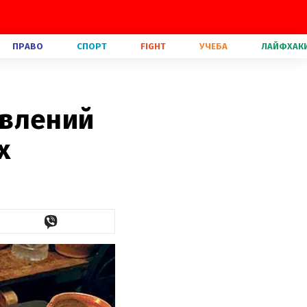
ПРАВО
СПОРТ
FIGHT
УЧЕБА
ЛАЙФХАК
авлений
х