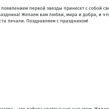
с появлением первой звезды принесет с собой св
аздника! Желаем вам любви, мира и добра, и чт
ста печали. Поздравляем с праздником!
ества – это победа светлых сил над злом. Желае