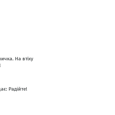
ничка.
На втіху
!
ає:
Радійте!