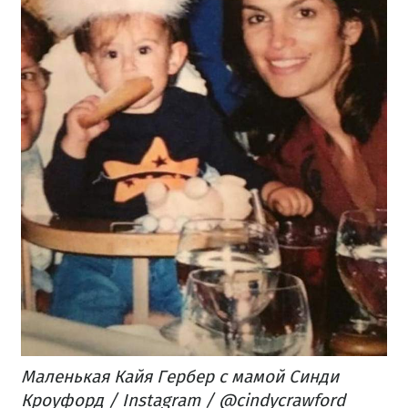
Маленькая Кайя Гербер с мамой Синди
Кроуфорд / Instagram / @cindycrawford