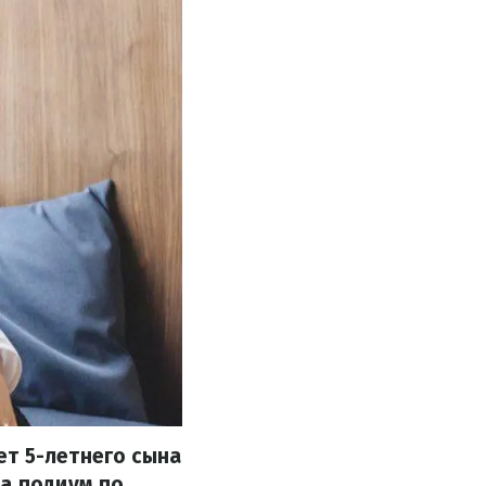
ет 5-летнего сына
на подиум по