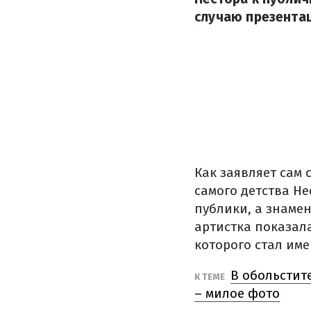
случаю презентац
Как заявляет сам 
самого детства Н
публики, а знамен
артистка показал
которого стал име
В обольстит
К ТЕМЕ
– милое фото