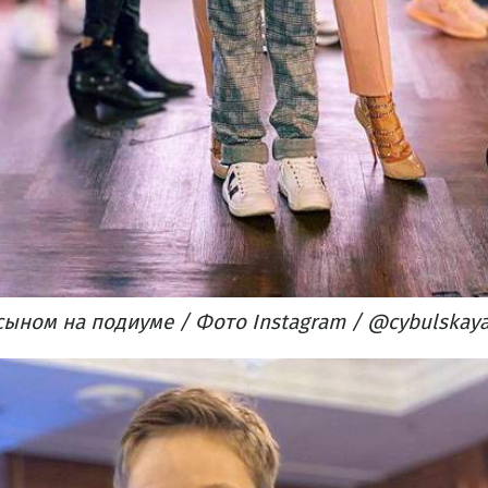
сыном на подиуме / Фото Instagram / @cybulskay