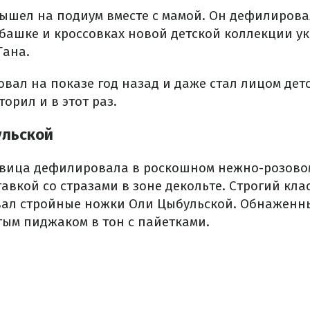
вышел на подиум вместе с мамой. Он дефилирова
убашке и кроссовках новой детской коллекции у
Тана.
ал на показе год назад и даже стал лицом детс
торил и в этот раз.
ульской
евица дефилировала в роскошном нежно-розово
тавкой со стразами в зоне декольте. Строгий кл
ал стройные ножки Оли Цыбульской. Обнаженн
ым пиджаком в тон с пайетками.