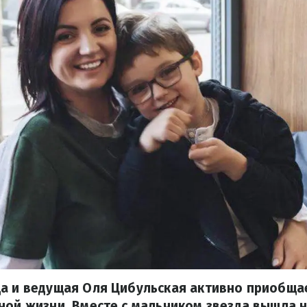
а и ведущая Оля Цибульская активно приобща
ной жизни. Вместе с мальчиком звезда вышла 