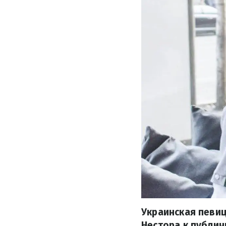
Украинская певиц
Нестора к публич