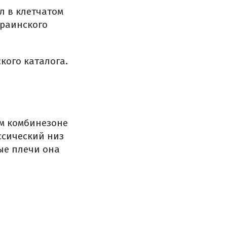
л в клетчатом
краинского
кого каталога.
м комбинезоне
ассический низ
ые плечи она