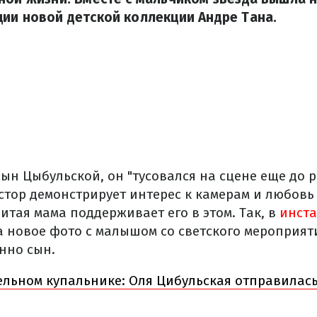
ии новой детской коллекции Андре Тана.
сын Цыбульской, он "тусовался на сцене еще до 
естор демонстрирует интерес к камерам и любов
итая мама поддерживает его в этом. Так, в
инст
а новое фото с малышом со светского мероприят
нно сын.
ельном купальнике: Оля Цибульская отправилась