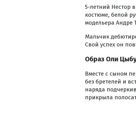
5-летний Нестор 
костюме, белой р
модельера Андре 
Мальчик дебютиров
Свой успех он пов
Образ Оли Цыб
Вместе с сыном п
без бретелей и вс
наряда подчеркив
прикрыла полосат