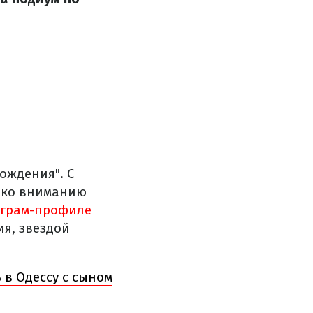
рождения". С
ь ко вниманию
аграм-профиле
ия, звездой
 в Одессу с сыном