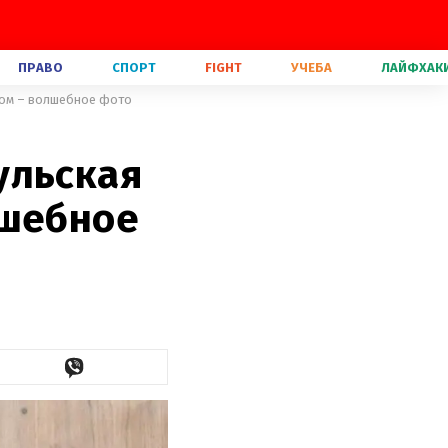
ПРАВО
СПОРТ
FIGHT
УЧЕБА
ЛАЙФХАК
ном – волшебное фото
ульская
лшебное