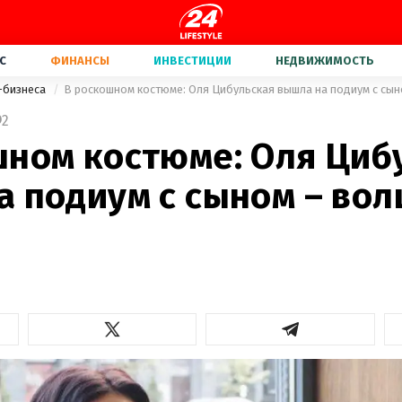
С
ФИНАНСЫ
ИНВЕСТИЦИИ
НЕДВИЖИМОСТЬ
-бизнеса
В роскошном костюме: Оля Цибульская вышла на подиум с сы
2
шном костюме: Оля Циб
а подиум с сыном – во