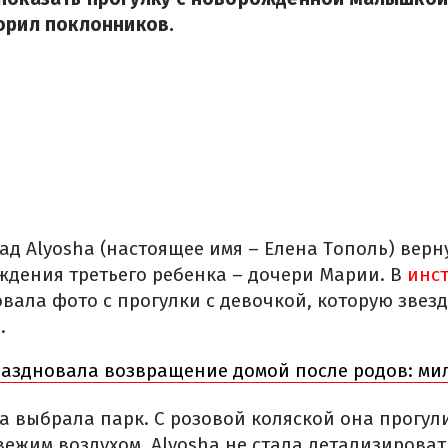
орил поклонников.
д Alyosha (настоящее имя – Елена Тополь) верн
ждения третьего ребенка – дочери Марии. В
инс
вала фото с прогулки с девочкой, которую звезд
.
раздновала возвращение домой после родов: ми
а выбрала парк. С розовой коляской она прогул
вежим воздухом. Alyosha не стала детализироват