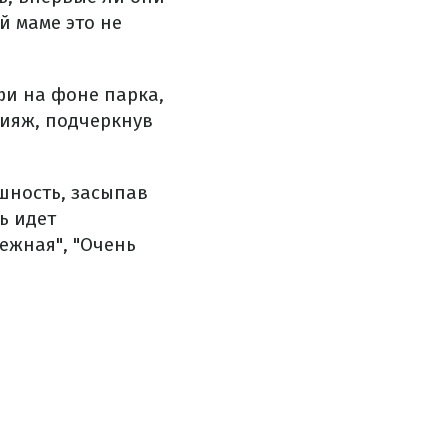
й маме это не
фи на фоне парка,
кияж, подчеркнув
шность, засыпав
ь идет
ежная", "Очень