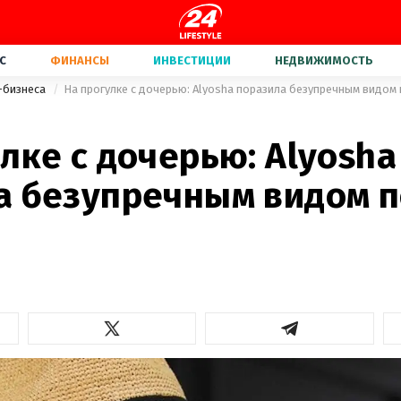
С
ФИНАНСЫ
ИНВЕСТИЦИИ
НЕДВИЖИМОСТЬ
-бизнеса
На прогулке с дочерью: Alyosha поразила безупречным видом
лке с дочерью: Alyosha
а безупречным видом п