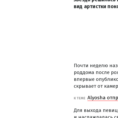
вид артистки пок
Почти неделю наза
роддома после ро
впервые опублико
скрывает от камер
Alyosha отп
К ТЕМЕ
Для выхода певиц
и наслаждалась с