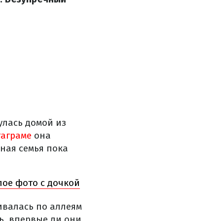
улась домой из
таграме
она
ная семья пока
лое фото с дочкой
ивалась по аллеям
ь, впервые ли они