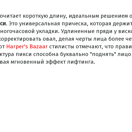
дпочитает короткую длину, идеальным решением о
си
. Это универсальная прическа, которая держи
 многочасовой укладки. Удлиненные пряди у виск
корректировать овал, делая черты лица более че
от
Harper's Bazaar
стилисты отмечают, что прав
ктура пикси способна буквально "поднять" лицо
авая мгновенный эффект лифтинга.