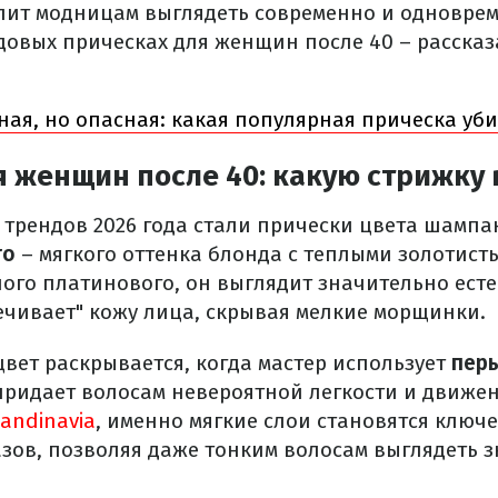
лит модницам выглядеть современно и одновре
довых прическах для женщин после 40 – расска
ная, но опасная: какая популярная прическа уб
я женщин после 40: какую стрижку
 трендов 2026 года стали прически цвета шамп
го
– мягкого оттенка блонда с теплыми золотист
ного платинового, он выглядит значительно есте
ечивает" кожу лица, скрывая мелкие морщинки.
цвет раскрывается, когда мастер использует
перь
придает волосам невероятной легкости и движен
andinavia
, именно мягкие слои становятся ключ
зов, позволяя даже тонким волосам выглядеть 