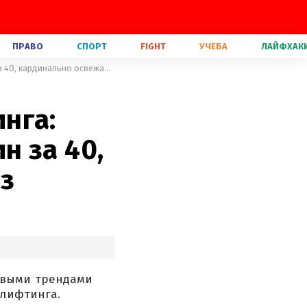
ПРАВО
СПОРТ
FIGHT
УЧЕБА
ЛАЙФХАК
С эффектом мгновенного лифтинга: трендовые прически для женщин за 40, кардинально освежающие образ
нга:
н за 40,
з
евыми трендами
 лифтинга.