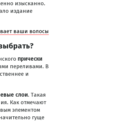
менно изысканно.
зало издание
ивает ваши волосы
 выбрать?
анского
прически
ыми переливами. В
ственнее и
евые слои
. Такая
ия. Как отмечают
евым элементом
значительно гуще