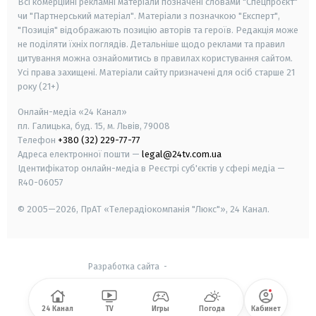
Всі комерційні рекламні матеріали позначені словами "Спецпроєкт"
чи "Партнерський матеріал". Матеріали з позначкою "Експерт",
"Позиція" відображають позицію авторів та героїв. Редакція може
не поділяти їхніх поглядів. Детальніше щодо реклами та правил
цитування можна ознайомитись в правилах користування сайтом.
Усі права захищені.
Матеріали сайту призначені для осіб старше
21
року (21+)
Онлайн-медіа «24 Канал»
пл. Галицька, буд. 15, м. Львів, 79008
Телефон
+380 (32) 229-77-77
Адреса електронної пошти —
legal@24tv.com.ua
Ідентифікатор онлайн-медіа в Реєстрі суб'єктів у сфері медіа —
R40-06057
© 2005—2026,
ПрАТ «Телерадіокомпанія "Люкс"», 24 Канал.
Разработка сайта
-
24 Канал
TV
Игры
Погода
Кабинет