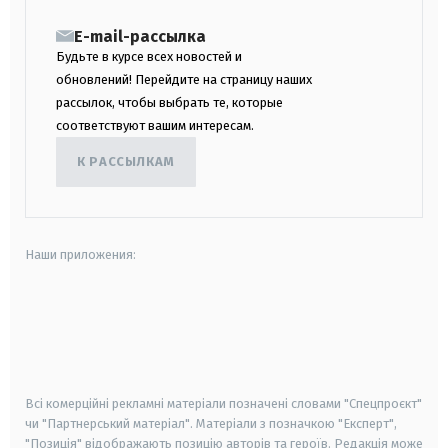
E-mail-рассылка
Будьте в курсе всех новостей и
обновлений! Перейдите на страницу наших
рассылок, чтобы выбрать те, которые
соответствуют вашим интересам.
К РАССЫЛКАМ
Наши приложения:
android
apple
smart tv
samsung smart tv
Всі комерційні рекламні матеріали позначені словами "Спецпроєкт"
чи "Партнерський матеріал". Матеріали з позначкою "Експерт",
"Позиція" відображають позицію авторів та героїв. Редакція може