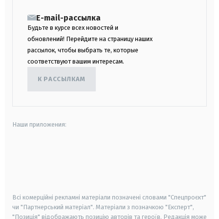
E-mail-рассылка
Будьте в курсе всех новостей и
обновлений! Перейдите на страницу наших
рассылок, чтобы выбрать те, которые
соответствуют вашим интересам.
К РАССЫЛКАМ
Наши приложения:
android
apple
smart tv
samsung smart tv
Всі комерційні рекламні матеріали позначені словами "Спецпроєкт"
чи "Партнерський матеріал". Матеріали з позначкою "Експерт",
"Позиція" відображають позицію авторів та героїв. Редакція може