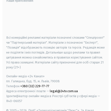
Наши приложения:
android
apple
smart tv
samsung smart tv
Всі комерційні рекламні матеріали позначені словами "Спецпроєкт"
чи "Партнерський матеріал". Матеріали з позначкою "Експерт",
"Позиція" відображають позицію авторів та героїв. Редакція може
не поділяти їхніх поглядів. Детальніше щодо реклами та правил
цитування можна ознайомитись в правилах користування сайтом.
Усі права захищені.
Матеріали сайту призначені для осіб старше
21
року (21+)
Онлайн-медіа «24 Канал»
пл. Галицька, буд. 15, м. Львів, 79008
Телефон
+380 (32) 229-77-77
Адреса електронної пошти —
legal@24tv.com.ua
Ідентифікатор онлайн-медіа в Реєстрі суб'єктів у сфері медіа —
R40-06057
© 2005—2026,
ПрАТ «Телерадіокомпанія "Люкс"», 24 Канал.