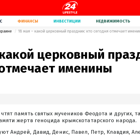
С
ФИНАНСЫ
ИНВЕСТИЦИИ
НЕДВИЖИМОСТЬ
Украине
18 мая – какой церковный праздник: кто сегодня отмечает имен
 какой церковный празд
 отмечает именины
чтят память святых мучеников Феодота и других, та
амяти жертв геноцида крымскотатарского народа.
т Андрей, Давид, Денис, Павел, Петр, Клавдия, Ал