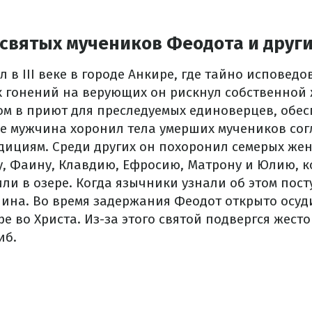
 святых мучеников Феодота и друг
 в III веке в городе Анкире, где тайно исповедо
х гонений на верующих он рискнул собственной
ом в приют для преследуемых единоверцев, обес
е мужчина хоронил тела умерших мучеников сог
дициям. Среди других он похоронил семерых же
су, Фаину, Клавдию, Ефросию, Матрону и Юлию, 
ли в озере. Когда язычники узнали об этом пос
нина. Во время задержания Феодот открыто осуд
ре во Христа. Из-за этого святой подвергся жест
иб.