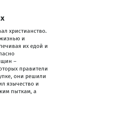
их
вал христианство.
 жизнью и
печивая их едой и
ласно
нщин –
которых правители
тупке, они решили
ил язычество и
оким пыткам, а