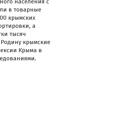
ного населения с
али в товарные
000 крымских
ортировки, а
тки тысяч
 Родину крымские
нексии Крыма в
ледованиями.