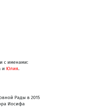
и с именами:
а и
Юлия
.
овной Рады в 2015
тора Иосифа