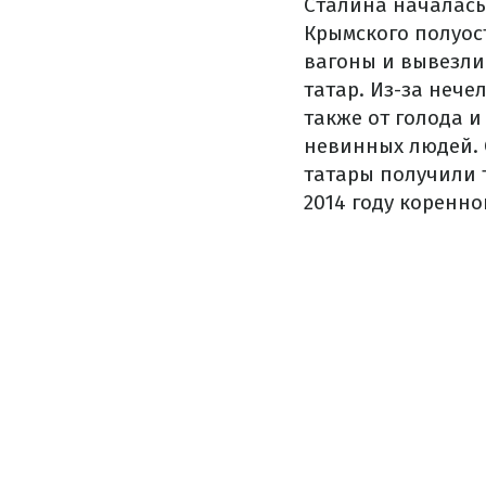
Сталина началась
Крымского полуос
вагоны и вывезли
татар. Из-за нече
также от голода и
невинных людей. 
татары получили т
2014 году коренн