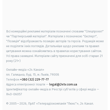
android
apple
smart tv
samsung smart tv
Всі комерційні рекламні матеріали позначені словами "Спецпроєкт"
чи "Партнерський матеріал". Матеріали з позначкою "Експерт",
"Позиція" відображають позицію авторів та героїв. Редакція може
не поділяти їхніх поглядів. Детальніше щодо реклами та правил
цитування можна ознайомитись в правилах користування сайтом.
Усі права захищені.
Матеріали сайту призначені для осіб старше
21
року (21+)
Онлайн-медіа «24 Канал»
пл. Галицька, буд. 15, м. Львів, 79008
Телефон
+380 (32) 229-77-77
Адреса електронної пошти —
legal@24tv.com.ua
Ідентифікатор онлайн-медіа в Реєстрі суб'єктів у сфері медіа —
R40-06057
© 2005—2026,
ПрАТ «Телерадіокомпанія "Люкс"», 24 Канал.