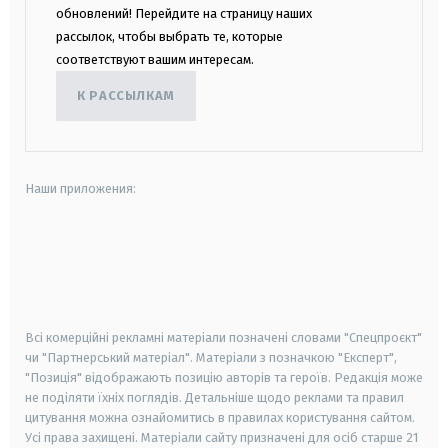
обновлений! Перейдите на страницу наших
рассылок, чтобы выбрать те, которые
соответствуют вашим интересам.
К РАССЫЛКАМ
Наши приложения:
android
apple
smart tv
samsung smart tv
Всі комерційні рекламні матеріали позначені словами "Спецпроєкт"
чи "Партнерський матеріал". Матеріали з позначкою "Експерт",
"Позиція" відображають позицію авторів та героїв. Редакція може
не поділяти їхніх поглядів. Детальніше щодо реклами та правил
цитування можна ознайомитись в правилах користування сайтом.
Усі права захищені.
Матеріали сайту призначені для осіб старше
21