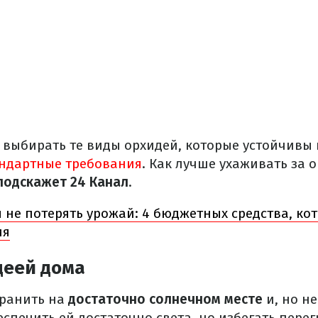
 выбирать те виды орхидей, которые устойчивы 
ндартные требования
. Как лучше ухаживать за 
подскажет 24 Канал
.
 не потерять урожай: 4 бюджетных средства, кот
ия
деей дома
хранить на
достаточно солнечном месте
и, но н
спечить ей достаточно света, но избегать перег