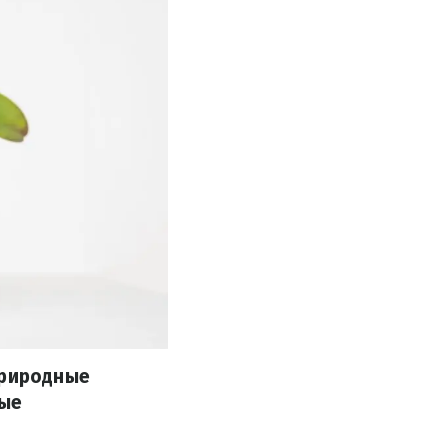
природные
рые