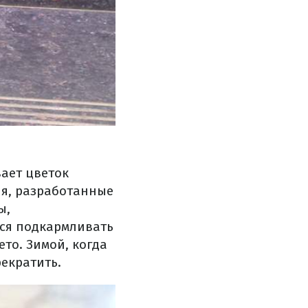
вает цветок
я, разработанные
ы,
тся подкармливать
ето. Зимой, когда
екратить.