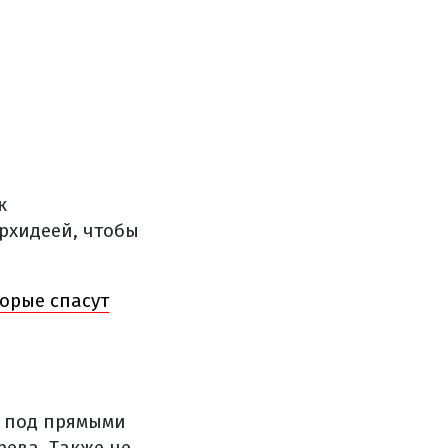
к
орхидеей, чтобы
орые спасут
е под прямыми
рева. Также не