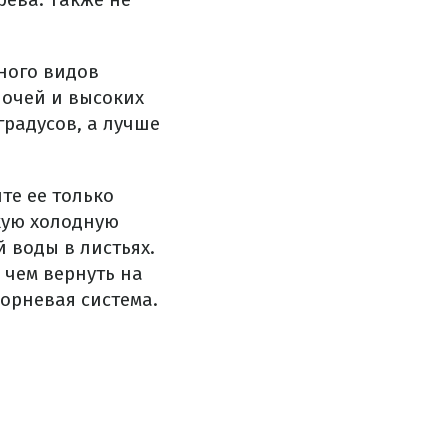
много видов
ночей и высоких
градусов, а лучше
те ее только
гкую холодную
 воды в листьях.
 чем вернуть на
корневая система.