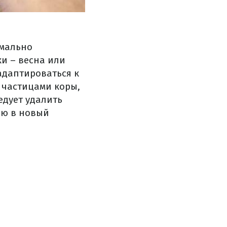
имально
и – весна или
адаптироваться к
 частицами коры,
едует удалить
ею в новый