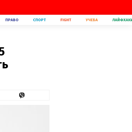
ПРАВО
СПОРТ
FIGHT
УЧЕБА
ЛАЙФХАК
ь
5
ть