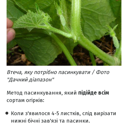
Втеча, яку потрібно пасинкувати / Фото
"Дачний діапазон"
Метод пасинкування, який
підійде всім
сортам огірків:
Коли з'явилося 4-5 листків, слід вирізати
нижні бічні зав'язі та пасинки.