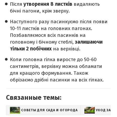
Після
утворення 8 листків
видаляють
бічні пагони, крім зверху.
Наступного разу пасинкуємо після появи
10-11 листків на головних пагонах.
Позбавляємося всіх пасинків на
головному і бічному стеблі,
залишаючи
тільки 2 побічних
на верхівці.
Коли головна гілка виросте до 50-60
сантиметрів, верхівку можна обламати
для кращого формування. Також
обрізаємо дрібні пасинки на всіх гілках.
Связанные темы:
СОВЕТЫ ДЛЯ САДА И ОГОРОДА
УХОД ЗА Р