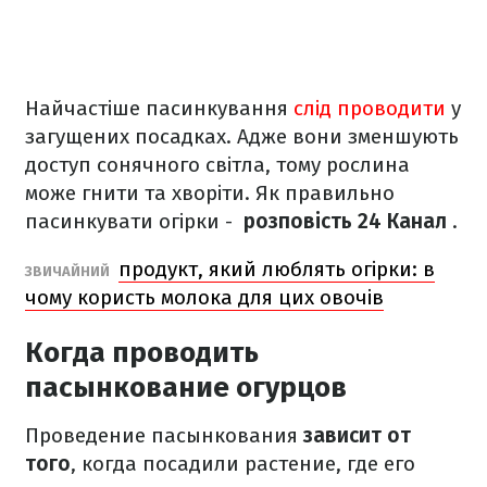
Найчастіше пасинкування
слід проводити
у
загущених посадках. Адже вони зменшують
доступ сонячного світла, тому рослина
може гнити та хворіти. Як правильно
пасинкувати огірки -
розповість 24 Канал
.
продукт, який люблять огірки: в
ЗВИЧАЙНИЙ
чому користь молока для цих овочів
Когда проводить
пасынкование огурцов
Проведение пасынкования
зависит от
того
, когда посадили растение, где его