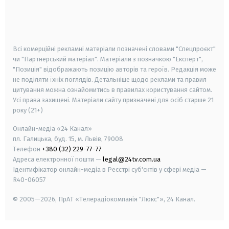
android
apple
smart tv
samsung smart tv
Всі комерційні рекламні матеріали позначені словами "Спецпроєкт"
чи "Партнерський матеріал". Матеріали з позначкою "Експерт",
"Позиція" відображають позицію авторів та героїв. Редакція може
не поділяти їхніх поглядів. Детальніше щодо реклами та правил
цитування можна ознайомитись в правилах користування сайтом.
Усі права захищені.
Матеріали сайту призначені для осіб старше
21
року (21+)
Онлайн-медіа «24 Канал»
пл. Галицька, буд. 15, м. Львів, 79008
Телефон
+380 (32) 229-77-77
Адреса електронної пошти —
legal@24tv.com.ua
Ідентифікатор онлайн-медіа в Реєстрі суб'єктів у сфері медіа —
R40-06057
© 2005—2026,
ПрАТ «Телерадіокомпанія "Люкс"», 24 Канал.