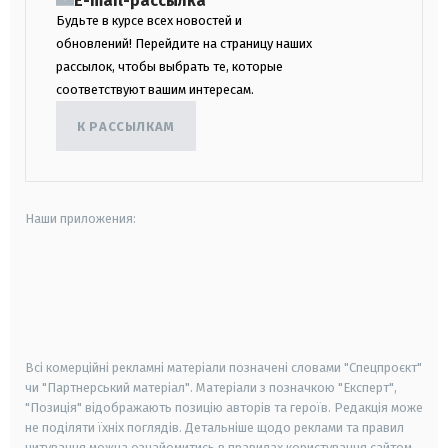
E-mail-рассылка
Будьте в курсе всех новостей и
обновлений! Перейдите на страницу наших
рассылок, чтобы выбрать те, которые
соответствуют вашим интересам.
К РАССЫЛКАМ
Наши приложения:
android
apple
smart tv
samsung smart tv
Всі комерційні рекламні матеріали позначені словами "Спецпроєкт"
чи "Партнерський матеріал". Матеріали з позначкою "Експерт",
"Позиція" відображають позицію авторів та героїв. Редакція може
не поділяти їхніх поглядів. Детальніше щодо реклами та правил
цитування можна ознайомитись в правилах користування сайтом.