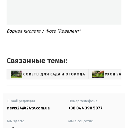
Борная кислота / Фото "Ковалент"
Связанные темы:
СОВЕТЫ ДЛЯ САДА И ОГОРОДА
УХОД ЗА Р
E-mail редакции
Номер телефона:
news24@24tv.com.ua
+38 044 390 5077
Мы здесь:
Мы в соцсетях: