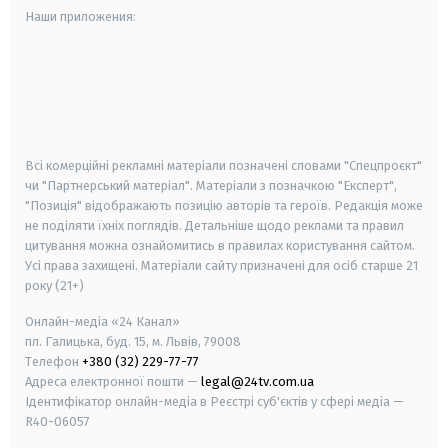
Наши приложения:
android
apple
smart tv
samsung smart tv
Всі комерційні рекламні матеріали позначені словами "Спецпроєкт"
чи "Партнерський матеріал". Матеріали з позначкою "Експерт",
"Позиція" відображають позицію авторів та героїв. Редакція може
не поділяти їхніх поглядів. Детальніше щодо реклами та правил
цитування можна ознайомитись в правилах користування сайтом.
Усі права захищені.
Матеріали сайту призначені для осіб старше
21
року (21+)
Онлайн-медіа «24 Канал»
пл. Галицька, буд. 15, м. Львів, 79008
Телефон
+380 (32) 229-77-77
Адреса електронної пошти —
legal@24tv.com.ua
Ідентифікатор онлайн-медіа в Реєстрі суб'єктів у сфері медіа —
R40-06057