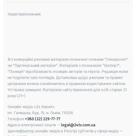
Наши приложения:
android
apple
smart tv
samsung smart tv
Всі комерційні рекламні матеріали позначені словами "Спецпроєкт"
чи "Партнерський матеріал". Матеріали з позначкою "Експерт",
"Позиція" відображають позицію авторів та героїв. Редакція може
не поділяти їхніх поглядів. Детальніше щодо реклами та правил
цитування можна ознайомитись в правилах користування сайтом.
Усі права захищені.
Матеріали сайту призначені для осіб старше
21
року (21+)
Онлайн-медіа «24 Канал»
пл. Галицька, буд. 15, м. Львів, 79008
Телефон
+380 (32) 229-77-77
Адреса електронної пошти —
legal@24tv.com.ua
Ідентифікатор онлайн-медіа в Реєстрі суб'єктів у сфері медіа —