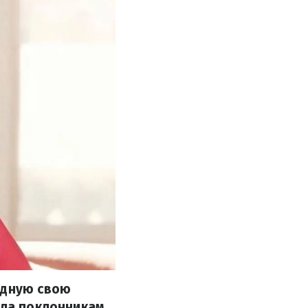
едную свою
ала поклонникам