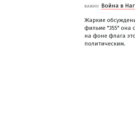
Война в Наг
ВАЖНО
Жаркие обсуждения
фильме "355" она 
на фоне флага эт
политическим.