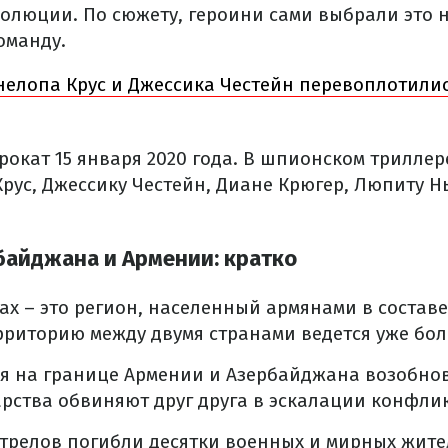
олюции. По сюжету, героини сами выбрали это н
оманду.
нелопа Крус и Джессика Честейн перевоплотили
окат 15 января 2020 года. В шпионском триллере
Крус, Джессику Честейн, Диане Крюгер, Люпиту Н
айджана и Армении: кратко
х – это регион, населенный армянами в состав
ерриторию между двумя странами ведется уже бол
ря на границе Армении и Азербайджана возобно
арства обвиняют друг друга в эскалации конфлик
стрелов погибли десятки военных и мирных жите