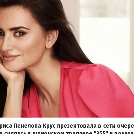
риса Пенелопа Крус презентовала в сети очер
а снялась в шпионском триллере "355" и показ