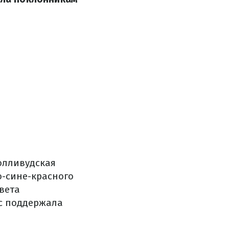
Голливудская
о-сине-красного
вета
ус поддержала