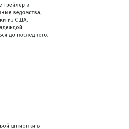
е трейлер и
чные ведомства,
ки из США,
надеждой
ься до последнего.
рвой шпионки в