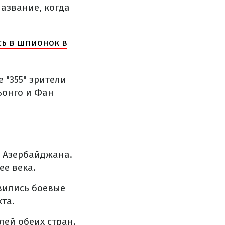
азвание, когда
сь в шпионок в
 "355" зрители
ьонго и Фан
е Азербайджана.
ее века.
вились боевые
та.
лей обеих стран.