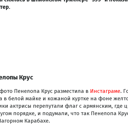
тер.
елопы Крус
фото Пенелопа Крус разместила в
Инстаграме
. 
а в белой майке и кожаной куртке на фоне желт
ики актрисы перепутали флаг с армянским, где ц
угом порядке, и подумали, что так Пенелопа Кр
Нагорном Карабахе.