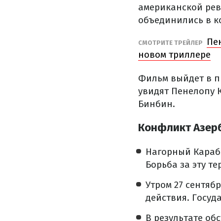
американской рев
объединились в к
Пе
​СМОТРИТЕ ТРЕЙЛЕР
новом триллере
Фильм выйдет в пр
увидят Пенелопу 
Бинбин.
Конфликт Азерб
Нагорный Караба
Борьба за эту т
Утром 27 сентяб
действия. Госуд
В результате об