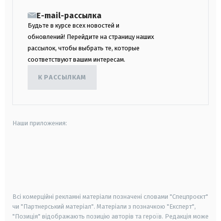
E-mail-рассылка
Будьте в курсе всех новостей и
обновлений! Перейдите на страницу наших
рассылок, чтобы выбрать те, которые
соответствуют вашим интересам.
К РАССЫЛКАМ
Наши приложения:
android
apple
smart tv
samsung smart tv
Всі комерційні рекламні матеріали позначені словами "Спецпроєкт"
чи "Партнерський матеріал". Матеріали з позначкою "Експерт",
"Позиція" відображають позицію авторів та героїв. Редакція може