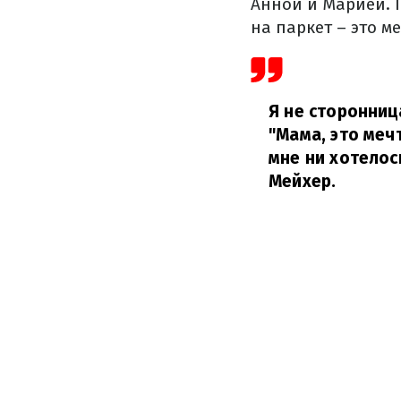
Анной и Марией. П
на паркет – это ме
Я не сторонниц
"Мама, это мечт
мне ни хотелос
Мейхер.