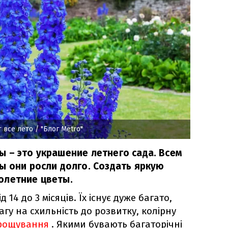
 все лето
/ "Блог Metro"
 – это украшение летнего сада. Всем
ы они росли долго. Создать яркую
олетние цветы.
ід 14 до 3 місяців.
Їх існує дуже багато,
агу на схильність до розвитку, колірну
ирощування
.
Якими бувають багаторічні