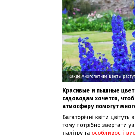
Какие многолетние цветы растут
Красивые и пышные цветы
садоводам хочется, чтоб
атмосферу помогут мног
Багаторічні квіти цвітуть в
тому потрібно звертати ув
палітру та
особливості в