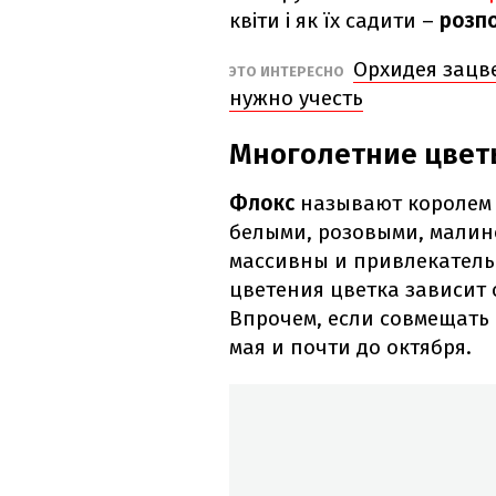
квіти і як їх садити –
розп
Орхидея зацве
ЭТО ИНТЕРЕСНО
нужно учесть
Многолетние цвет
Флокс
называют королем 
белыми, розовыми, малин
массивны и привлекатель
цветения цветка зависит 
Впрочем, если совмещать 
мая и почти до октября.