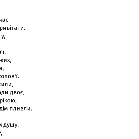
час
ривітати.
у,
'ї,
жих,
а,
олов'ї.
жили,
юди двоє,
рікою,
 дім пливли.
м душу.
,