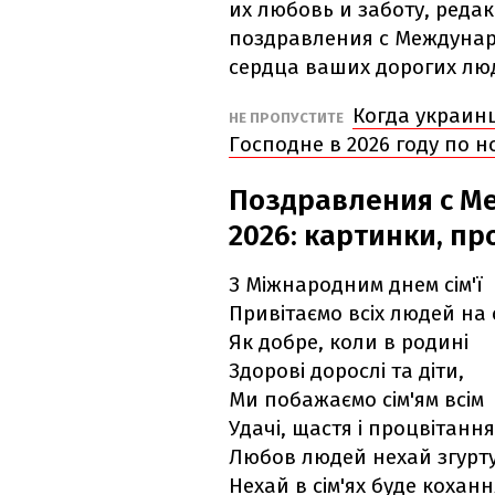
их любовь и заботу, реда
поздравления с Междунар
сердца ваших дорогих лю
Когда украин
НЕ ПРОПУСТИТЕ
Господне в 2026 году по 
Поздравления с М
2026: картинки, пр
З Міжнародним днем сім'ї
Привітаємо всіх людей на с
Як добре, коли в родині
Здорові дорослі та діти,
Ми побажаємо сім'ям всім
Удачі, щастя і процвітання
Любов людей нехай згурту
Нехай в сім'ях буде коханн