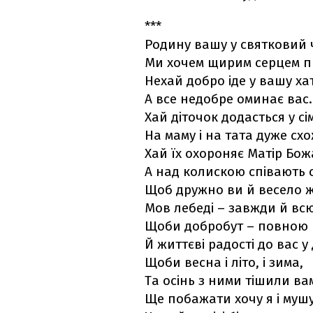
***
Родину вашу у святковий 
Ми хочем щирим серцем п
Нехай добро іде у вашу хат
А все недобре оминає вас.
Хай діточок додасться у сім
На маму і на тата дуже схо
Хай їх охороняє Матір Бож
А над колискою співають с
Щоб дружно ви й весело 
Мов лебеді – завжди й вс
Щоби добробут – повною 
Й життєві радості до вас у
Щоби весна і літо, і зима,
Та осінь з ними тішили ва
Ще побажати хочу я і мушу