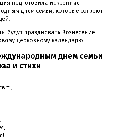
кция подготовила искренние
одным днем семьи, которые согреют
дей.
цы будут праздновать Вознесение
новому церковному календарю
еждународным днем семьи
оза и стихи
віті,
,
є,
я!