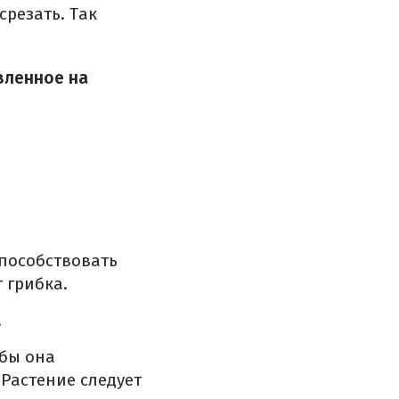
срезать. Так
вленное на
способствовать
 грибка.
.
обы она
Растение следует