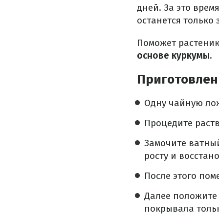
дней. За это врем
останется только 
Поможет растению
основе куркумы.
Приготовлен
Одну чайную лож
Процедите раств
Замочите ватный
росту и восстан
После этого пом
Далее положите 
покрывала тольк