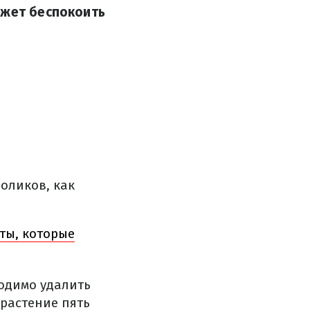
ожет беспокоить
роликов, как
еты, которые
ходимо удалить
 растение пять