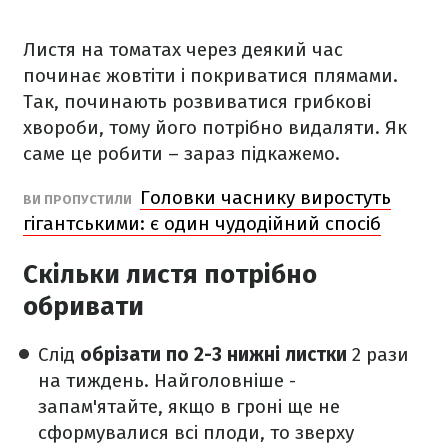
Листя на томатах через деякий час
починає жовтіти і покриватися плямами.
Так, починають розвиватися грибкові
хвороби, тому його потрібно видаляти. Як
саме це робити – зараз підкажемо.
Головки часнику виростуть
ВИ ПРОПУСТИЛИ
гігантськими: є один чудодійний спосіб
Скільки листя потрібно
обривати
Слід
обрізати по 2-3 нижні листки
2 рази
на тиждень. Найголовніше -
запам'ятайте, якщо в гроні ще не
сформувалися всі плоди, то зверху