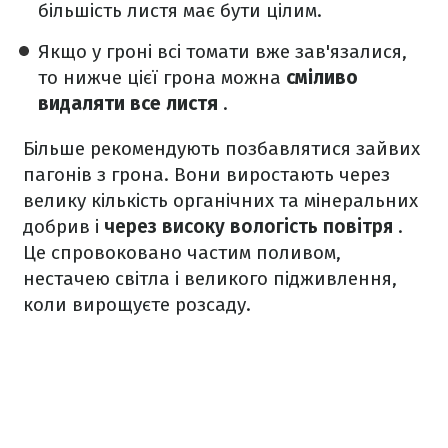
більшість листя має бути цілим.
Якщо у гроні всі томати вже зав'язалися,
то нижче цієї грона можна
сміливо
видаляти все листя
.
Більше рекомендують позбавлятися зайвих
пагонів з грона. Вони виростають через
велику кількість органічних та мінеральних
добрив і
через високу вологість повітря
.
Це спровоковано частим поливом,
нестачею світла і великого підживлення,
коли вирощуєте розсаду.