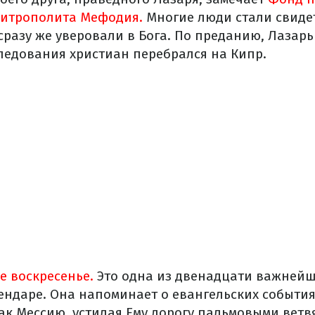
итрополита Мефодия.
Многие люди стали свиде
сразу же уверовали в Бога. По преданию, Лазар
следования христиан перебрался на Кипр.
 воскресенье.
Это одна из двенадцати важнейш
ендаре. Она напоминает о евангельских событиях
ак Мессию, устилая Ему дорогу пальмовыми ветв