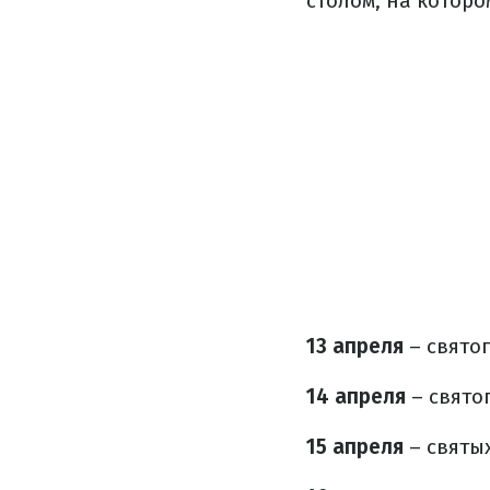
столом, на которо
13 апреля
– свято
14 апреля
– свято
15 апреля
– святых