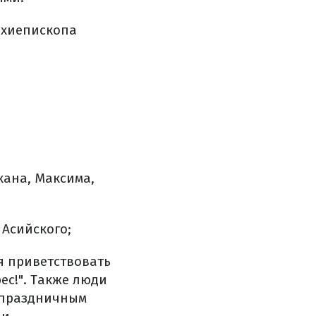
архиепископа
кана, Максима,
Асийского;
я приветствовать
рес!". Также люди
а праздничным