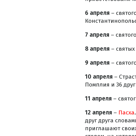
6 апреля
– святог
Константинопольс
7 апреля
– святог
8 апреля
– святых
9 апреля
– святог
10 апреля
– Страс
Помплия и 36 друг
11 апреля
– свято
12 апреля
–
Пасха
друг друга словам
приглашают своих