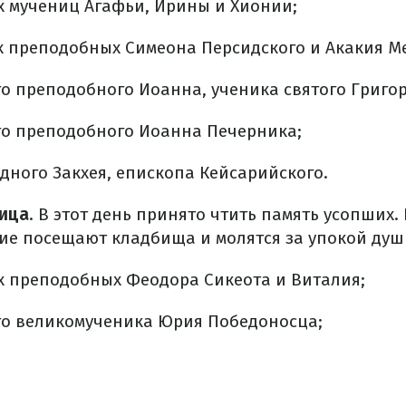
х мучениц Агафьи, Ирины и Хионии;
х преподобных Симеона Персидского и Акакия М
го преподобного Иоанна, ученика святого Григо
го преподобного Иоанна Печерника;
дного Закхея, епископа Кейсарийского.
ица
. В этот день принято чтить память усопших. 
е посещают кладбища и молятся за упокой душ
х преподобных Феодора Сикеота и Виталия;
го великомученика Юрия Победоносца;