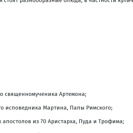
м стоят разнообразные блюда, в частности кулич
го священномученика Артемона;
го исповедника Мартина, Папы Римского;
 апостолов из 70 Аристарха, Пуда и Трофима;