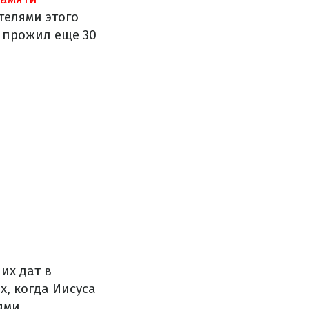
телями этого
ь прожил еще 30
их дат в
, когда Иисуса
ями.