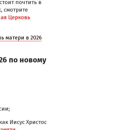
стоит почтить в
, смотрите
ая Церковь
ь матери в 2026
26 по новому
сии;
как Иисус Христос
амяти