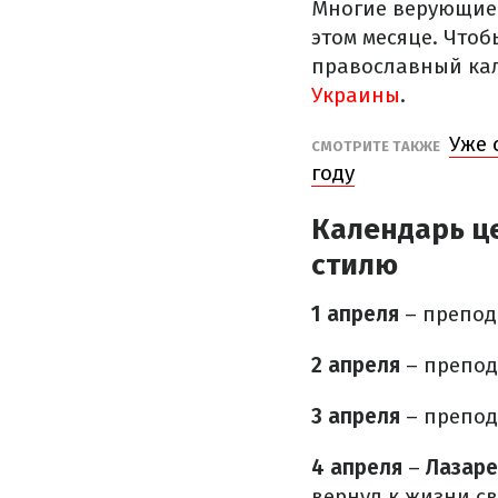
Многие верующие 
этом месяце. Что
православный кал
Украины
.
Уже 
СМОТРИТЕ ТАКЖЕ
году
Календарь ц
стилю
1 апреля
– препод
2 апреля
– препод
3 апреля
– препод
4 апреля
–
Лазаре
вернул к жизни св