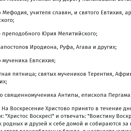
о Мефодия, учителя славян, и святого Евтихия, 
кого;
о преподобного Юрия Мелитийского;
 апостолов Иродиона, Руфа, Агава и других;
о мученика Евпсихия;
тная пятница; святых мучеников Терентия, Афри
их;
го священномученика Антипы, епископа Пергама 
. На Воскресение Христово принято в течение дн
и: "Христос Воскрес!" и отвечать: "Воистину Воск
 родных и друзей к себе домой и собираются з