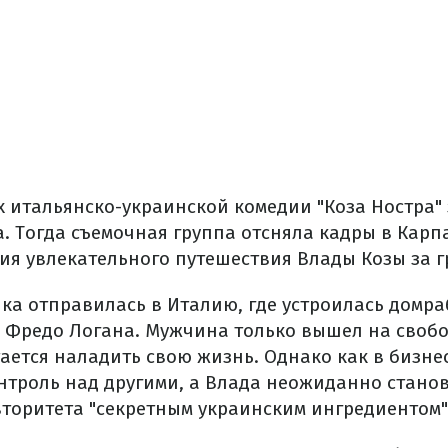
х итальянско-украинской комедии "Коза Ностра"
а. Тогда съемочная группа отсняла кадры в Карпа
ия увлекательного путешествия Влады Козы за г
нка отправилась в Италию, где устроилась домр
Фредо Логана. Мужчина только вышел на свобо
ется наладить свою жизнь. Однако как в бизнесе
нтроль над другими, а Влада неожиданно станов
торитета "секретным украинским ингредиентом" 