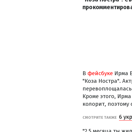
прокомментироват
В
фейсбуке
Ирма В
"Коза Ностра". Ак
перевоплощалась 
Кроме этого, Ирм
колорит, поэтому
6 ук
СМОТРИТЕ ТАКЖЕ
"2,5 месяца ты жи