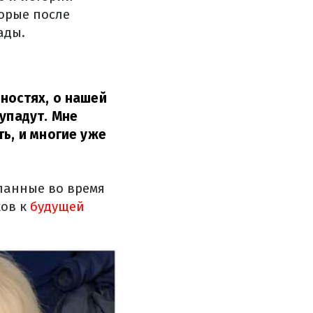
орые после
ады.
ностях, о нашей
 упадут. Мне
ть, и многие уже
ланные во время
ков к
будущей