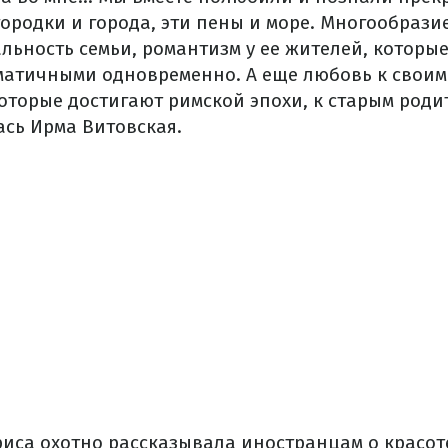
городки и города, эти пены и море. Многообрази
альность семьи, романтизм у ее жителей, которы
атичными одновременно. А еще любовь к своим 
оторые достигают римской эпохи, к старым родит
ась Ирма Витовская.
риса охотно рассказывала иностранцам о красот