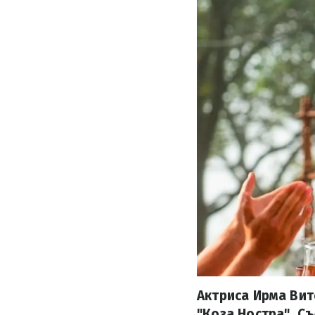
Актриса Ирма Вит
"Коза Ностра". С