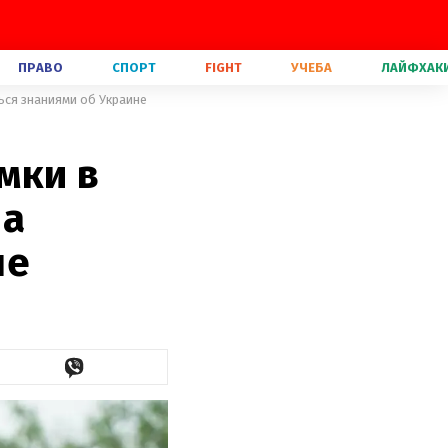
ПРАВО
СПОРТ
FIGHT
УЧЕБА
ЛАЙФХАК
ься знаниями об Украине
мки в
ла
не