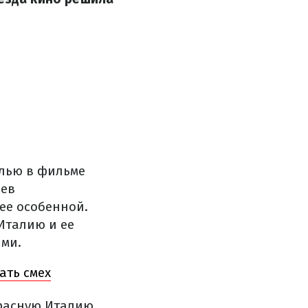
олью в фильме
цев
ее особенной.
Италию и ее
ями.
ать смех
красную Италию,