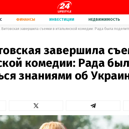
С
ФИНАНСЫ
ИНВЕСТИЦИИ
НЕДВИЖИМОСТЬ
 Витовская завершила съемки в итальянской комедии: Рада была поделит
товская завершила съе
ской комедии: Рада бы
ься знаниями об Украи