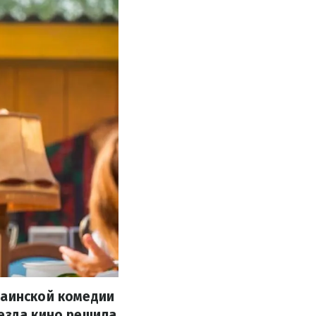
раинской комедии
везда кино решила