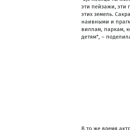
эти пейзажи, эти 
этих земель. Сакр
наивными и прагм
виллам, паркам, к
детям", – поделил
В то же время акт