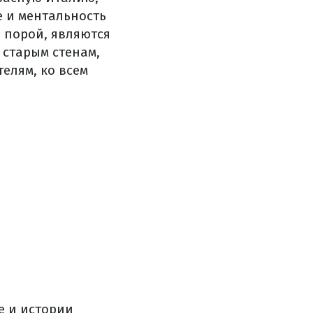
е и ментальность
е порой, являются
старым стенам,
елям, ко всем
е и истории