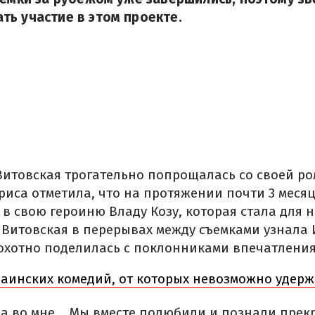
ь участие в этом проекте.
итовская трогательно попрощалась со своей р
триса отметила, что на протяжении почти 3 меся
в свою героиню Владу Козу, которая стала для н
а Витовская в перерывах между съемками узнала 
 охотно поделилась с поклонниками впечатлени
раинских комедий, от которых невозможно удерж
ла во мне... Мы вместе полюбили и познали пре