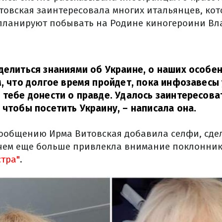
товская заинтересовала многих итальянцев, кот
 планируют побывать на Родине киногероини Вл
делиться знаниями об Украине, о наших особен
м, что долгое время пройдет, пока инфозавесы
 тебе донести о правде. Удалось заинтересова
 чтобы посетить Украину,
– написала она.
сообщению Ирма Витовская добавила селфи, сде
 чем еще больше привлекла внимание поклонни
стра"
.