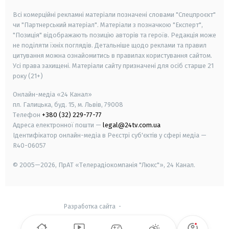
Всі комерційні рекламні матеріали позначені словами "Спецпроєкт"
чи "Партнерський матеріал". Матеріали з позначкою "Експерт",
"Позиція" відображають позицію авторів та героїв. Редакція може
не поділяти їхніх поглядів. Детальніше щодо реклами та правил
цитування можна ознайомитись в правилах користування сайтом.
Усі права захищені.
Матеріали сайту призначені для осіб старше
21
року (21+)
Онлайн-медіа «24 Канал»
пл. Галицька, буд. 15, м. Львів, 79008
Телефон
+380 (32) 229-77-77
Адреса електронної пошти —
legal@24tv.com.ua
Ідентифікатор онлайн-медіа в Реєстрі суб'єктів у сфері медіа —
R40-06057
© 2005—2026,
ПрАТ «Телерадіокомпанія "Люкс"», 24 Канал.
Разработка сайта
-