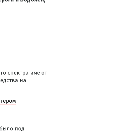
ого спектра имеют
редства на
ктером
 было под