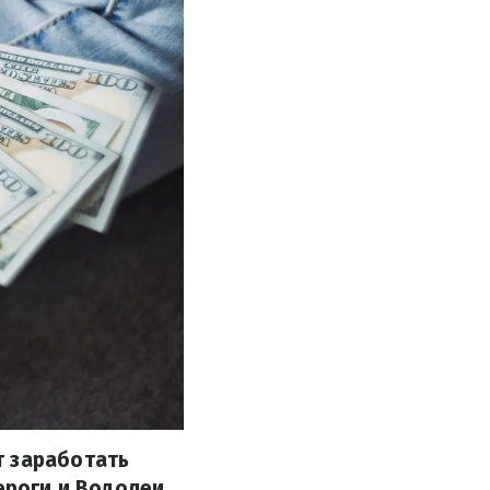
т заработать
ероги и Водолеи,