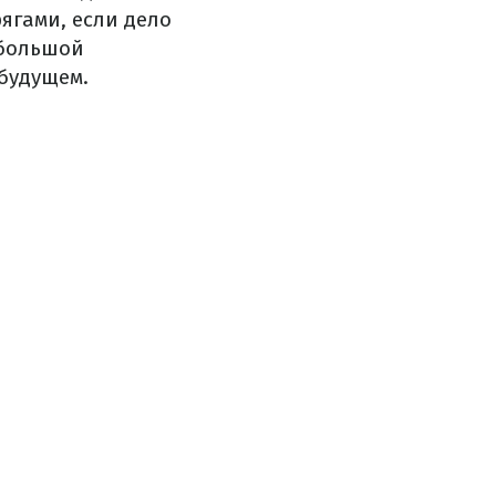
рягами, если дело
ебольшой
 будущем.