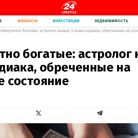
С
ФИНАНСЫ
ИНВЕСТИЦИИ
НЕДВИЖИМОСТЬ
Невероятно богатые: астролог назвал 3 знака зодиака, обреченные на ог
но богатые: астролог 
одиака, обреченные на
е состояние