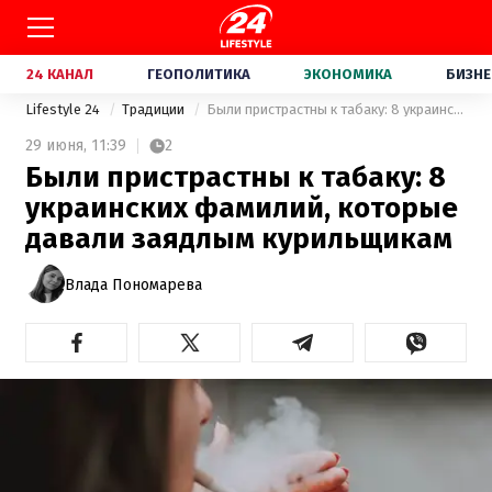
24 КАНАЛ
ГЕОПОЛИТИКА
ЭКОНОМИКА
БИЗНЕ
Lifestyle 24
Традиции
Были пристрастны к табаку: 8 украинских фамилий, которые давали заядлым курильщикам
29 июня,
11:39
2
Были пристрастны к табаку: 8
украинских фамилий, которые
давали заядлым курильщикам
Влада Пономарева