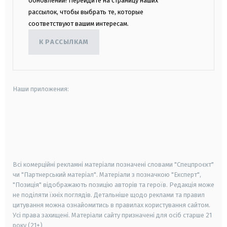
обновлений! Перейдите на страницу наших
рассылок, чтобы выбрать те, которые
соответствуют вашим интересам.
К РАССЫЛКАМ
Наши приложения:
android
apple
smart tv
samsung smart tv
Всі комерційні рекламні матеріали позначені словами "Спецпроєкт"
чи "Партнерський матеріал". Матеріали з позначкою "Експерт",
"Позиція" відображають позицію авторів та героїв. Редакція може
не поділяти їхніх поглядів. Детальніше щодо реклами та правил
цитування можна ознайомитись в правилах користування сайтом.
Усі права захищені.
Матеріали сайту призначені для осіб старше
21
року (21+)