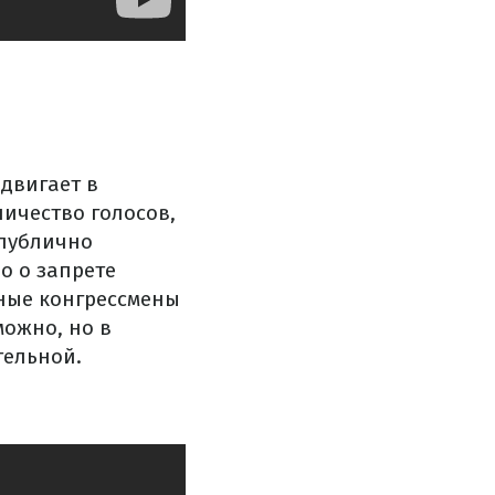
двигает в
ичество голосов,
 публично
о о запрете
ьные конгрессмены
можно, но в
тельной.