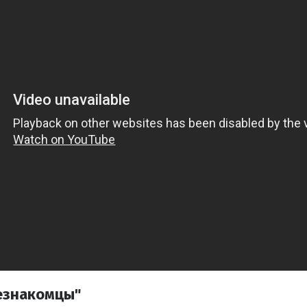
езнакомцы"