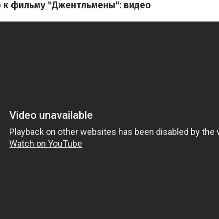
 к фильму "Джентльмены": видео