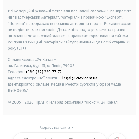
smart tv
samsung smart tv
Всі комерційні рекламні матеріали позначені словами "Спецпроєкт"
чи "Партнерський матеріал". Матеріали з позначкою "Експерт",
"Позиція" відображають позицію авторів та героїв. Редакція може
не поділяти їхніх поглядів. Детальніше щодо реклами та правил
цитування можна ознайомитись в правилах користування сайтом.
Усі права захищені.
Матеріали сайту призначені для осіб старше
21
року (21+)
Онлайн-медіа «24 Канал»
пл. Галицька, буд. 15, м. Львів, 79008
Телефон
+380 (32) 229-77-77
Адреса електронної пошти —
legal@24tv.com.ua
Ідентифікатор онлайн-медіа в Реєстрі суб'єктів у сфері медіа —
R40-06057
© 2005—2026,
ПрАТ «Телерадіокомпанія "Люкс"», 24 Канал.
Разработка сайта
-