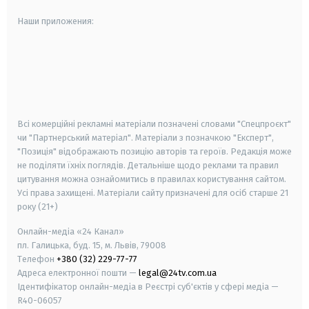
Наши приложения:
android
apple
smart tv
samsung smart tv
Всі комерційні рекламні матеріали позначені словами "Спецпроєкт"
чи "Партнерський матеріал". Матеріали з позначкою "Експерт",
"Позиція" відображають позицію авторів та героїв. Редакція може
не поділяти їхніх поглядів. Детальніше щодо реклами та правил
цитування можна ознайомитись в правилах користування сайтом.
Усі права захищені.
Матеріали сайту призначені для осіб старше
21
року (21+)
Онлайн-медіа «24 Канал»
пл. Галицька, буд. 15, м. Львів, 79008
Телефон
+380 (32) 229-77-77
Адреса електронної пошти —
legal@24tv.com.ua
Ідентифікатор онлайн-медіа в Реєстрі суб'єктів у сфері медіа —
R40-06057