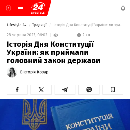
Lifestyle 24
Традиції
 Історія Дня Конституції України: як приймали головний закон держави 
2 хв
28 червня 2023,
06:02
Історія Дня Конституції
України: як приймали
головний закон держави
Вікторія Козар