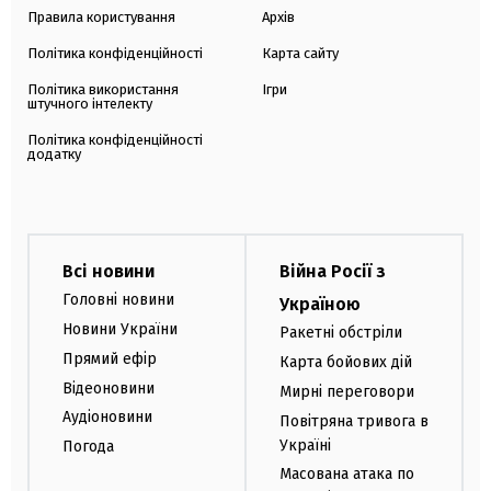
Правила користування
Архів
Політика конфіденційності
Карта сайту
Політика використання
Ігри
штучного інтелекту
Політика конфіденційності
додатку
Всі новини
Війна Росії з
Головні новини
Україною
Новини України
Ракетні обстріли
Прямий ефір
Карта бойових дій
Відеоновини
Мирні переговори
Аудіоновини
Повітряна тривога в
Україні
Погода
Масована атака по