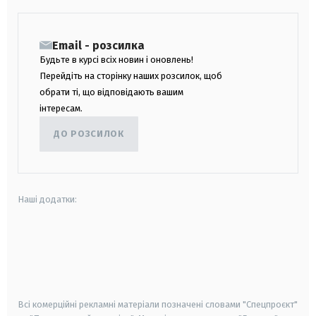
Email - розсилка
Будьте в курсі всіх новин і оновлень!
Перейдіть на сторінку наших розсилок, щоб
обрати ті, що відповідають вашим
інтересам.
ДО РОЗСИЛОК
Наші додатки:
android
apple
smart tv
samsung smart tv
Всі комерційні рекламні матеріали позначені словами "Спецпроєкт"