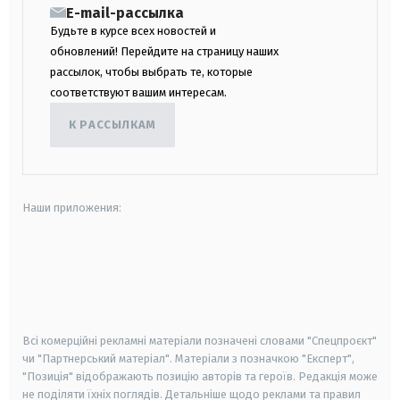
E-mail-рассылка
Будьте в курсе всех новостей и
обновлений! Перейдите на страницу наших
рассылок, чтобы выбрать те, которые
соответствуют вашим интересам.
К РАССЫЛКАМ
Наши приложения:
android
apple
smart tv
samsung smart tv
Всі комерційні рекламні матеріали позначені словами "Спецпроєкт"
чи "Партнерський матеріал". Матеріали з позначкою "Експерт",
"Позиція" відображають позицію авторів та героїв. Редакція може
не поділяти їхніх поглядів. Детальніше щодо реклами та правил