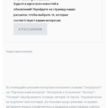
Будьте в курсе всех новостей и
обновлений! Перейдите на страницу наших
рассылок, чтобы выбрать те, которые
соответствуют вашим интересам.
К РАССЫЛКАМ
Наши приложения:
android
apple
smart tv
samsung smart tv
Всі комерційні рекламні матеріали позначені словами "Спецпроєкт"
чи "Партнерський матеріал". Матеріали з позначкою "Експерт",
"Позиція" відображають позицію авторів та героїв. Редакція може
не поділяти їхніх поглядів. Детальніше щодо реклами та правил
цитування можна ознайомитись в правилах користування сайтом.