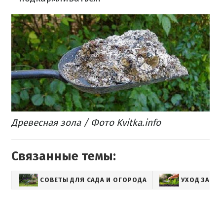
Древесная зола / Фото Kvitka.info
Связанные темы:
СОВЕТЫ ДЛЯ САДА И ОГОРОДА
УХОД ЗА Р