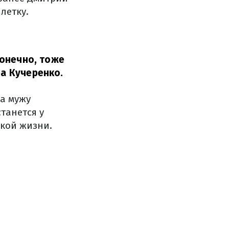
летку.
конечно, тоже
а Кучеренко.
а мужу
танется у
ской жизни.