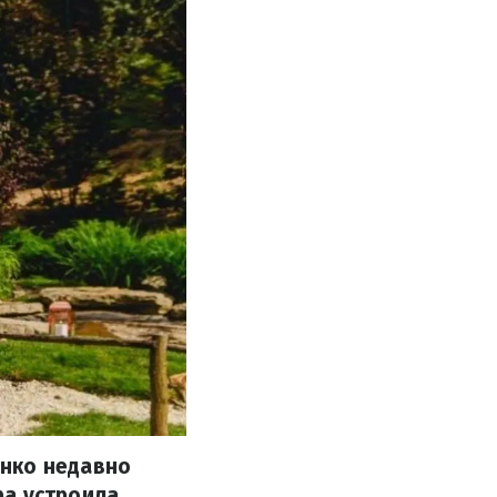
енко недавно
ра устроила