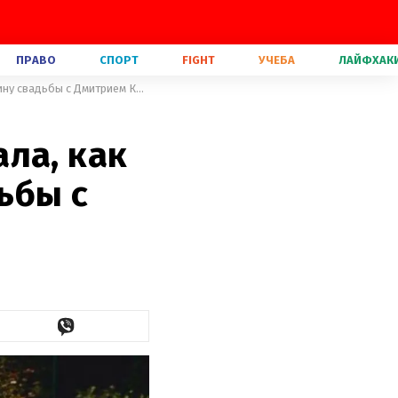
ПРАВО
СПОРТ
FIGHT
УЧЕБА
ЛАЙФХАК
Александра Кучеренко рассказала, как отпраздновала годовщину свадьбы с Дмитрием Комаровым
ла, как
ьбы с