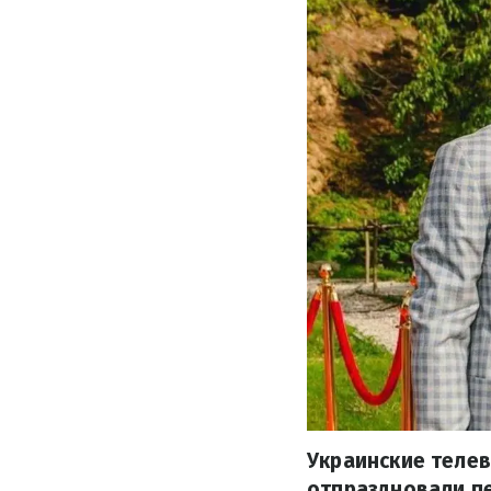
Украинские теле
отпраздновали пе