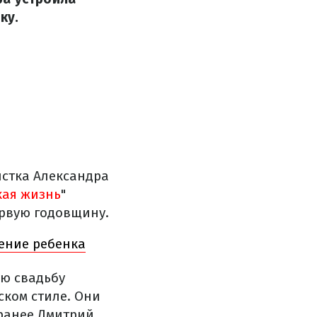
ку.
стка Александра
кая жизнь
"
ервую годовщину.
дение ребенка
ю свадьбу
ском стиле. Они
 ранее Дмитрий