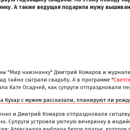
инку. А также ведущая подарила мужу вышиван
ы "Мир наизнанку" Дмитрий Комаров и журнали
ад тайно сыграли свадьбу. А в программе "
Светс
ла Кате Осадчей, как супруги отпраздновали п
а Кухар с мужем рассказали, планируют ли рож
енко и Дмитрий Комаров отпраздновали ситцеву
но. Супруги устроили уютную вечеринку в индий
ски: Александра выбрала белое платье, которое