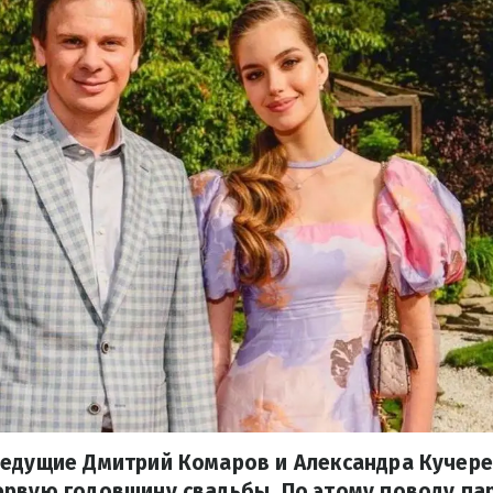
ведущие Дмитрий Комаров и Александра Кучер
рвую годовщину свадьбы. По этому поводу па