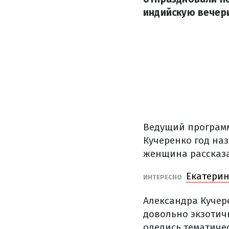
индийскую вечер
Ведущий программ
Кучеренко год наз
женщина рассказа
Екатерин
ИНТЕРЕСНО
Александра Кучер
довольно экзотич
оделись тематиче