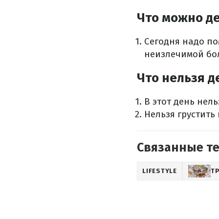
Что можно де
Сегодня надо п
неизлечимой бо
Что нельзя д
В этот день нел
Нельзя грустить 
Связанные т
LIFESTYLE
Т