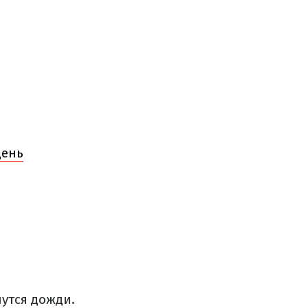
День
нутся дожди.