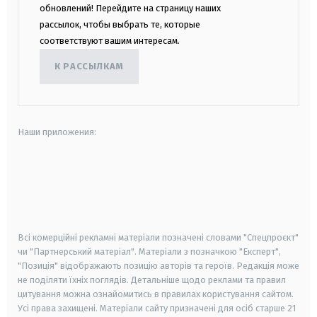
обновлений! Перейдите на страницу наших
рассылок, чтобы выбрать те, которые
соответствуют вашим интересам.
К РАССЫЛКАМ
Наши приложения:
android
apple
smart tv
samsung smart tv
Всі комерційні рекламні матеріали позначені словами "Спецпроєкт"
чи "Партнерський матеріал". Матеріали з позначкою "Експерт",
"Позиція" відображають позицію авторів та героїв. Редакція може
не поділяти їхніх поглядів. Детальніше щодо реклами та правил
цитування можна ознайомитись в правилах користування сайтом.
Усі права захищені.
Матеріали сайту призначені для осіб старше
21