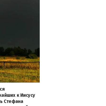
ся
жайших к Иисусу
ть Стефана