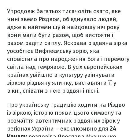
Упродовж багатьох тисячоліть свято, яке
нині звемо Різдвом, об'єднувало людей,
адже в найтемнішу й найдовшу ніч року
вони мали бути разом, щоб вистояти і
разом радіти світлу. Яскрава різдвяна зірка
уособлює Вифлеємську зорю, яка
сповістила про народження Бога і перемогу
світла над темрявою. В усіх європейських
країнах увійшло в культуру увінчувати
зіркою різдвяну ялинку, виставляти її у
вікні, співати з нею різдвяні пісні.
Про українську традицію ходити на Різдво
із зіркою, історію появи цього символу та
розмаїття автентичних різдвяних зірок у
регіонах України – ексклюзивно для
24
Каналу
розповіла Ярослава Музиченко,