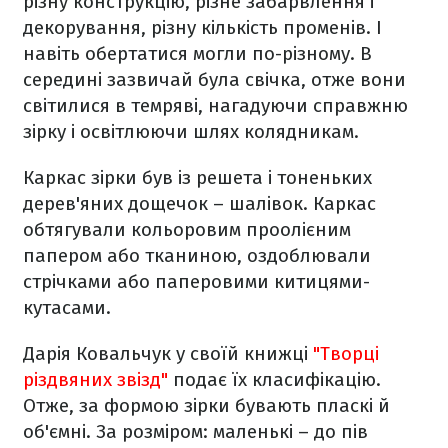
різну конструкцію, різне забарвлення і
декорування, різну кількість променів. І
навіть обертатися могли по-різному. В
середині зазвичай була свічка, отже вони
світилися в темряві, нагадуючи справжню
зірку і освітлюючи шлях колядникам.
Каркас зірки був із решета і тоненьких
дерев'яних дощечок – шалівок. Каркас
обтягували кольоровим проолієним
папером або тканиною, оздоблювали
стрічками або паперовими китицями-
кутасами.
Дарія Ковальчук у своїй книжці
"Творці
різдвяних звізд"
подає їх класифікацію.
Отже, за формою зірки бувають пласкі й
об'ємні. За розміром: маленькі – до пів