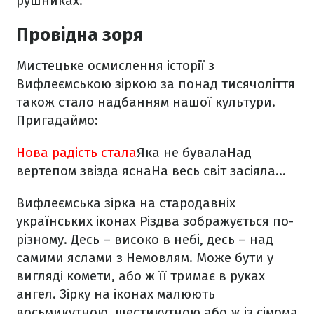
рушниках.
Провідна зоря
Мистецьке осмислення історії з
Вифлеємською зіркою за понад тисячоліття
також стало надбанням нашої культури.
Пригадаймо:
Нова радість стала
Яка не бувала
Над
вертепом звізда ясна
На весь світ засіяла…
Вифлеємська зірка на стародавніх
українських іконах Різдва зображується по-
різному. Десь – високо в небі, десь – над
самими яслами з Немовлям. Може бути у
вигляді комети, або ж її тримає в руках
ангел. Зірку на іконах малюють
восьмикутною, шестикутною або ж із сімома