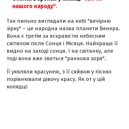
нашого народу".
Так пильно виглядали на небі "вечірню
зірку" – це народна назва планети Венера.
Вона є третім за яскравістю небесним
світилом після Сонця і Місяця. Найкраще її
видно на заході сонця. І на світанку, але
тоді вона вже зветься "ранкова зоря".
Її уявляли красунею, з її сяйвом у піснях
порівнювали дівочу красу. Як от у цій
колядці: