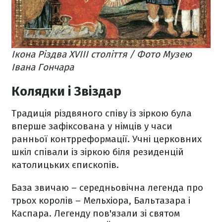
Ікона Різдва XVIII століття / Фото Музею
Івана Гончара
Колядки і Звіздар
Традиція різдвяного співу із зіркою була
вперше зафіксована у німців у часи
ранньої контрреформації. Учні церковних
шкіл співали із зіркою біля резиденцій
католицьких єпископів.
База звичаю – середньовічна легенда про
трьох королів – Мельхіора, Бальтазара і
Каспара. Легенду пов'язали зі святом