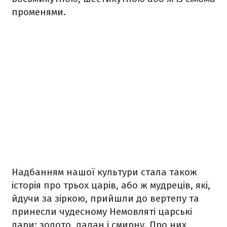
променями.
Надбанням нашої культури стала також
історія про трьох царів, або ж мудреців, які,
йдучи за зіркою, прийшли до вертепу та
принесли чудесному Немовляті царські
дари: золото, ладан і смирну. Про них