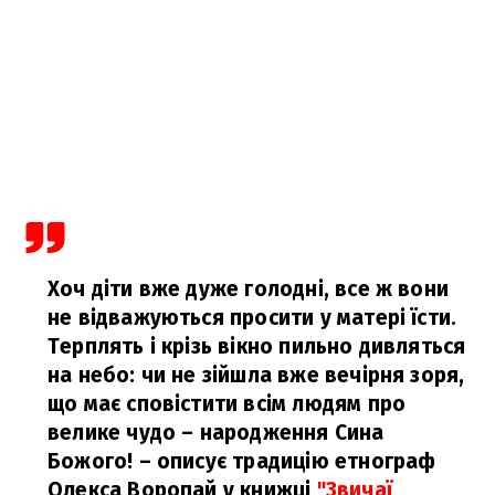
Хоч діти вже дуже голодні, все ж вони
не відважуються просити у матері їсти.
Терплять і крізь вікно пильно дивляться
на небо: чи не зійшла вже вечірня зоря,
що має сповістити всім людям про
велике чудо – народження Сина
Божого!
– описує традицію етнограф
Олекса Воропай у книжці
"Звичаї