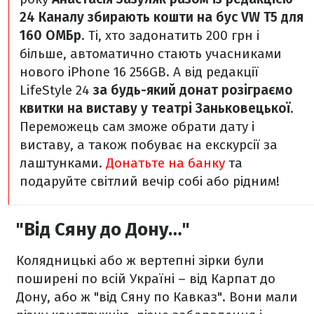
24 Каналу збирають кошти на бус VW T5 для
160 ОМБр
. Ті, хто задонатить 200 грн і
більше, автоматично стають учасниками
нового iPhone 16 256GB.
А від редакції
LifeStyle 24
за будь-який донат розіграємо
квитки на виставу у театрі Заньковецької
.
Переможець сам зможе обрати дату і
виставу, а також побуває на екскурсії за
лаштунками.
Донатьте на банку
та
подаруйте світлий вечір собі або рідним!
"Від Сяну до Дону…"
Колядницькі або ж вертепні зірки були
поширені по всій Україні – від Карпат до
Дону, або ж "від Сяну по Кавказ". Вони мали