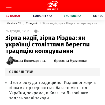
24 КАНАЛ
ГЕОПОЛІТИКА
ЕКОНОМІКА
БІЗНЕС
Lifestyle 24
Традиції
Зірка надії, зірка Різдва: як українці століттями берегли традицію колядування
24 грудня,
17:35
9
Зірка надії, зірка Різдва: як
українці століттями берегли
традицію колядування
Влада Пономарьова,
Ярослава Музиченко
ОСНОВНІ ТЕЗИ
Цього року до традиційної Різдвяної ходи із
зірками приєднаються багато міст і сіл
України, зокрема, в Києві та Львові вже
заплановані заходи.