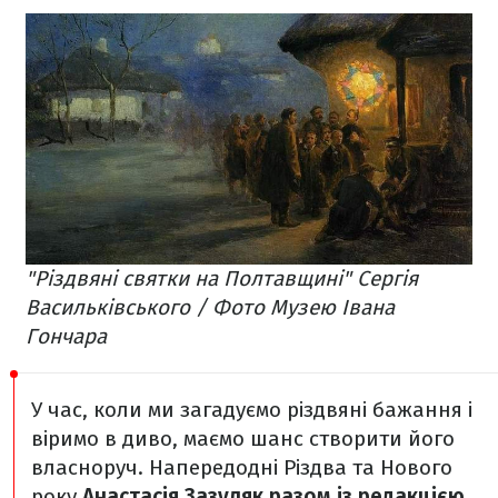
"Різдвяні святки на Полтавщині" Сергія
Васильківського / Фото Музею Івана
Гончара
У час, коли ми загадуємо різдвяні бажання і
віримо в диво, маємо шанс створити його
власноруч. Напередодні Різдва та Нового
року
Анастасія Зазуляк разом із редакцією