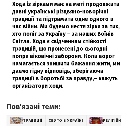
Хода із зірками має на меті продовжити
давні українські різдвяно-новорічні
традиції та підтримати одне одного в
час війни. Ми будемо нести зірки за тих,
хто поліг за Україну – за наших Воїнів
Світла. Хода є свідченням стійкості
традицій, що пронесені до сьогодні
попри віковічні заборони. Коли ворог
намагається знищити бажання жити, ми
даємо гідну відповідь, зберігаючи
традиції в боротьбі за правду,
– кажуть
організатори ходи.
Пов'язані теми:
ТРАДИЦІЇ
СВЯТО В УКРАЇНІ
РЕЛІГІЙНІ С