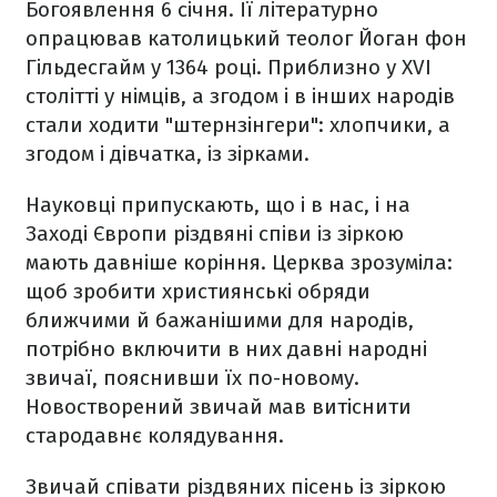
Богоявлення 6 січня. Її літературно
опрацював католицький теолог Йоган фон
Гільдесгайм у 1364 році. Приблизно у XVI
столітті у німців, а згодом і в інших народів
стали ходити "штернзінгери": хлопчики, а
згодом і дівчатка, із зірками.
Науковці припускають, що і в нас, і на
Заході Європи різдвяні співи із зіркою
мають давніше коріння. Церква зрозуміла:
щоб зробити християнські обряди
ближчими й бажанішими для народів,
потрібно включити в них давні народні
звичаї, пояснивши їх по-новому.
Новостворений звичай мав витіснити
стародавнє колядування.
Звичай співати різдвяних пісень із зіркою