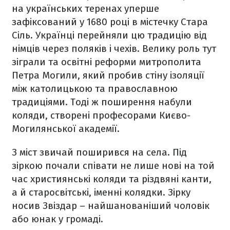
на українських теренах уперше
зафіксований у 1680 році в містечку Стара
Сіль. Українці перейняли цю традицію від
німців через поляків і чехів. Велику роль тут
зіграли та освітні реформи митрополита
Петра Могили, який пробив стіну ізоляції
між католицькою та православною
традиціями. Тоді ж поширення набули
коляди, створені професорами Києво-
Могилянської академії.
З міст звичай поширився на села. Під
зіркою почали співати не лише нові на той
час християнські коляди та різдвяні канти,
а й старосвітські, іменні колядки. Зірку
носив Звіздар – найшанованіший чоловік
або юнак у громаді.