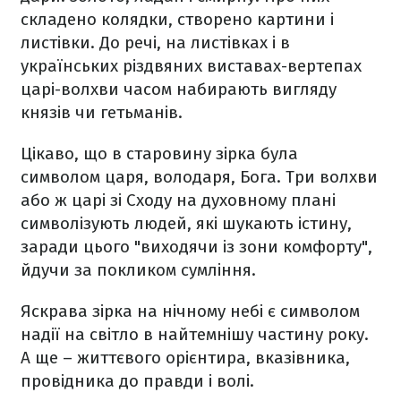
складено колядки, створено картини і
листівки. До речі, на листівках і в
українських різдвяних виставах-вертепах
царі-волхви часом набирають вигляду
князів чи гетьманів.
Цікаво, що в старовину зірка була
символом царя, володаря, Бога. Три волхви
або ж царі зі Сходу на духовному плані
символізують людей, які шукають істину,
заради цього "виходячи із зони комфорту",
йдучи за покликом сумління.
Яскрава зірка на нічному небі є символом
надії на світло в найтемнішу частину року.
А ще – життєвого орієнтира, вказівника,
провідника до правди і волі.