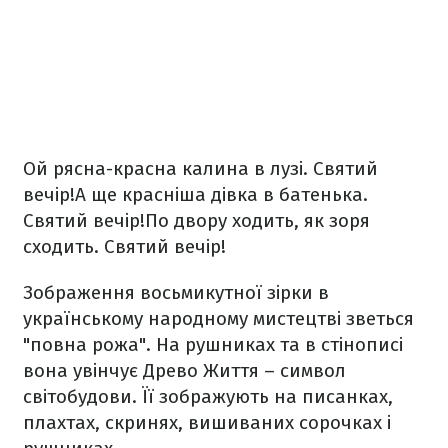
Ой рясна-красна калина в лузі. Святий
вечір!
А ще красніша дівка в батенька.
Святий вечір!
По двору ходить, як зоря
сходить. Святий вечір!
Зображення восьмикутної зірки в
українському народному мистецтві зветься
"повна рожа". На рушниках та в стінописі
вона увінчує Древо Життя – символ
світобудови. Її зображують на писанках,
плахтах, скринях, вишиваних сорочках і