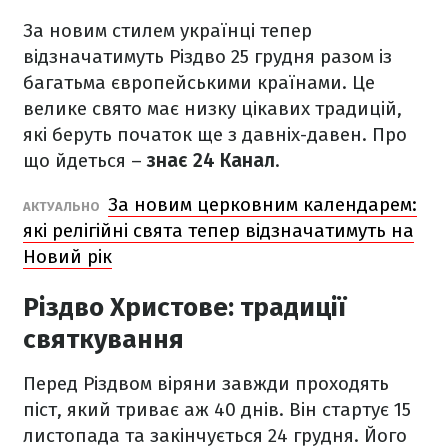
За новим стилем українці тепер
відзначатимуть Різдво 25 грудня разом із
багатьма європейськими країнами. Це
велике свято має низку цікавих традицій,
які беруть початок ще з давніх-давен. Про
що йдеться –
знає 24 Канал
.
За новим церковним календарем:
АКТУАЛЬНО
які релігійні свята тепер відзначатимуть на
Новий рік
Різдво Христове: традиції
святкування
Перед Різдвом віряни завжди проходять
піст, який триває аж 40 днів. Він стартує 15
листопада та закінчується 24 грудня. Його