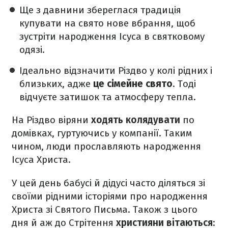
Ще з давнини збереглася традиція
купувати на свято нове вбрання, щоб
зустріти народження Ісуса в святковому
одязі.
Ідеально відзначити Різдво у колі рідних і
близьких, адже
це сімейне свято
. Тоді
відчуєте затишок та атмосферу тепла.
На Різдво віряни
ходять колядувати
по
домівках, гуртуючись у компанії. Таким
чином, люди прославляють народження
Ісуса Христа.
У цей день бабусі й дідусі часто діляться зі
своїми рідними історіями про народження
Христа зі Святого Письма. Також з цього
дня й аж до Стрітення
християни вітаються
: