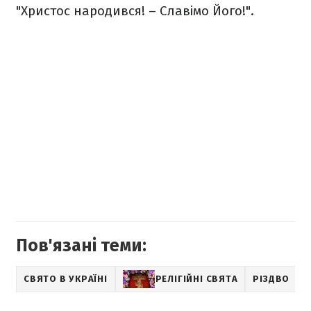
"Христос народився! – Славімо Його!".
Пов'язані теми:
СВЯТО В УКРАЇНІ
РЕЛІГІЙНІ СВЯТА
РІЗДВО
У