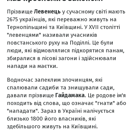
Прізвище
Левенець
у сучасному світі мають
2675 українців, які переважно живуть на
Тернопільщині та Київщині. У XVII столітті
"левенцями" називали учасників
повстанського руху на Поділлі. Це були
люди, які відмовлялися підкорятися панам,
збиралися в лісові загони і здійснювали
напади на маєтки.
Водночас запеклим злочинцям, які
спалювали садиби та знищували сади,
давали прізвище
Гайдамака
. Це родове ім'я
походить від слова, що означає "гнати" або
"нападати". Зараз в Україні налічується
близько 1800 його власників, які
здебільшого живуть на Київщині.