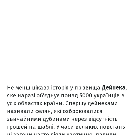
Не менш цікава історія у прізвища
Дейнека
,
яке наразі об'єднує понад 5000 українців в
усіх областях країни. Спершу дейнеками
називали селян, які озброювалися
звичайними дубинами через відсутність
грошей на шаблі. У часи великих повстань
ці загони часто діяли хаотично, палили