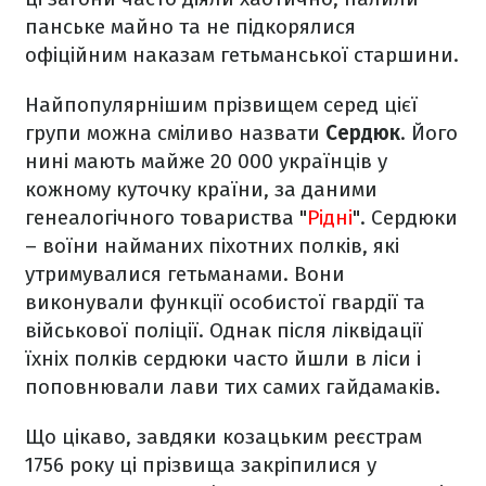
панське майно та не підкорялися
офіційним наказам гетьманської старшини.
Найпопулярнішим прізвищем серед цієї
групи можна сміливо назвати
Сердюк
. Його
нині мають майже 20 000 українців у
кожному куточку країни, за даними
генеалогічного товариства "
Рідні
". Сердюки
– воїни найманих піхотних полків, які
утримувалися гетьманами. Вони
виконували функції особистої гвардії та
військової поліції. Однак після ліквідації
їхніх полків сердюки часто йшли в ліси і
поповнювали лави тих самих гайдамаків.
Що цікаво, завдяки козацьким реєстрам
1756 року ці прізвища закріпилися у