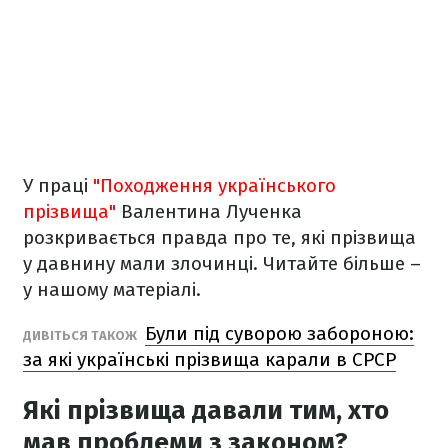
У праці
"Походження українського
прізвища"
Валентина Лученка
розкривається правда про те, які прізвища
у давнину мали злочинці. Читайте більше –
у нашому матеріалі.
Були під суворою забороною:
ДИВІТЬСЯ ТАКОЖ
за які українські прізвища карали в СРСР
Які прізвища давали тим, хто
мав проблеми з законом?