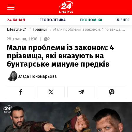
24 КАНАЛ
ГЕОПОЛІТИКА
ЕКОНОМІКА
БІЗНЕС
Lifestyle 24
Традиції
Мали проблеми із законом: 4 прізвища, які вказують на бунтарське минуле предків
28 травня,
11:38
2
Мали проблеми із законом: 4
прізвища, які вказують на
бунтарське минуле предків
Влада Пономарьова