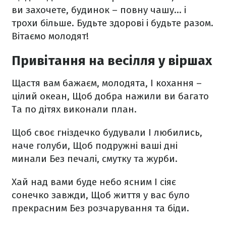
ви захочете, будинок – повну чашу… і
трохи більше. Будьте здорові і будьте разом.
Вітаємо молодят!
Привітання на весілля у віршах
Щастя вам бажаєм, молодята,
І кохання –
цілий океан,
Щоб добра нажили ви багато
Та по дітях виконали план.
Щоб своє гніздечко будували
І любились,
наче голуби,
Щоб подружні ваші дні
минали
Без печалі, смутку та журби.
Хай над вами буде небо ясним
І сіяє
сонечко завжди,
Щоб життя у вас було
прекрасним
Без розчарування та біди.