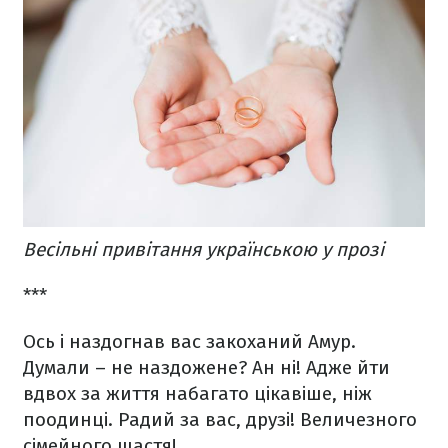
Весільні привітання українською у прозі
***
Ось і наздогнав вас закоханий Амур.
Думали – не наздожене? Ан ні! Адже йти
вдвох за життя набагато цікавіше, ніж
поодинці. Радий за вас, друзі! Величезного
сімейного щастя!