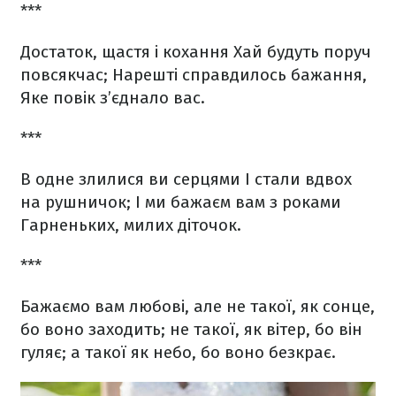
***
Достаток, щастя і кохання
Хай будуть поруч
повсякчас;
Нарешті справдилось бажання,
Яке повік з’єднало вас.
***
В одне злилися ви серцями
І стали вдвох
на рушничок;
І ми бажаєм вам з роками
Гарненьких, милих діточок.
***
Бажаємо вам любові,
але не такої, як сонце,
бо воно заходить;
не такої, як вітер,
бо він
гуляє;
а такої як небо,
бо воно безкрає.