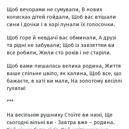
Щоб вечорами не сумували,
В нових
колисках дітей гойдали,
Щоб вас втішали
сини і дочки
І в хорі лунали їх голосочки.
Щоб горе й невдачі вас обминали,
А друзі
та рідні не забували;
Щоб із завзяттям ви
все робили,
Жили сто років і не старіли.
Щоб вами пишалась велика родина,
Життя
ваше спільне цвіло, як калина,
Щоб все, що
бажаєте, в хаті ви мали,
На золотому весіллі
гуляли!
***
На весільнім рушнику
Стоїте ви нині,
Ще
сьогодні вільні ви -
Завтра вже – родина.