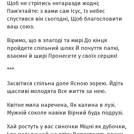
Щоб не стрілись негаразди жодні;
Пам’ятайте: з вами сам Ісус,
Із небес
спустився він сьогодні,
Щоб благословити
ваш союз.
Віримо, що в злагоді та мирі
До кінця
пройдете спільний шлях
Й почуття палкі,
взаємні й щирі
Пронесете у своїх серцях!
***
Засвітися спільна доле
Ясною зорею.
Йдіть
щасливі молодята
Все життя за нею.
Квітне мила наречена,
Як калина в лузі.
Мужній соколе навіки
Вірний будь подрузі.
Хай ростуть у вас синочки
Міцні як дубочки,