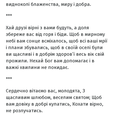
видноколі
блаженства, миру і добра.
***
Хай друзі вірні з вами будуть,
а доля
збереже вас від горя і біди.
Щоб в мирному
небі вам сонце всміхалось,
щоб всі ваші мрії
і плани збувались,
щоб в своїй оселі були
ви щасливі
і в добрім здоров’ї весь вік свій
прожили.
Нехай Бог вам допомагає
і в
важкі хвилини не покидає.
***
Сердечно вітаємо вас, молодята,
З
щасливим шлюбом, веселим святом;
Щоб
вам довіку в добрі купатись,
Кохати вірно,
не розлучатись.