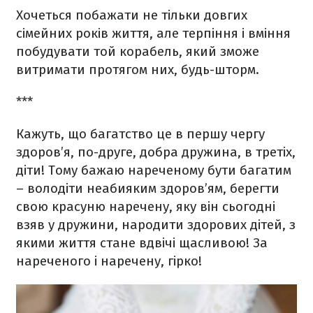
Хочеться побажати не тільки довгих
сімейних років життя, але терпіння і вміння
побудувати той корабель, який зможе
витримати протягом них, будь-шторм.
***
Кажуть, що багатство це в першу чергу
здоров’я, по-друге, добра дружина, в третіх,
діти! Тому бажаю нареченому бути багатим
– володіти неабияким здоров’ям, берегти
свою красуню наречену, яку він сьогодні
взяв у дружини, народити здорових дітей, з
якими життя стане вдвічі щасливою! За
нареченого і наречену, гірко!