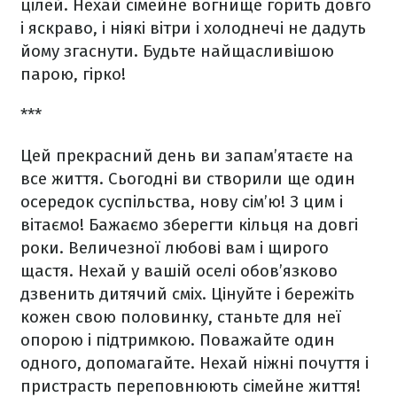
цілей. Нехай сімейне вогнище горить довго
і яскраво, і ніякі вітри і холоднечі не дадуть
йому згаснути. Будьте найщасливішою
парою, гірко!
***
Цей прекрасний день ви запам’ятаєте на
все життя. Сьогодні ви створили ще один
осередок суспільства, нову сім’ю! З цим і
вітаємо! Бажаємо зберегти кільця на довгі
роки. Величезної любові вам і щирого
щастя. Нехай у вашій оселі обов’язково
дзвенить дитячий сміх. Цінуйте і бережіть
кожен свою половинку, станьте для неї
опорою і підтримкою. Поважайте один
одного, допомагайте. Нехай ніжні почуття і
пристрасть переповнюють сімейне життя!