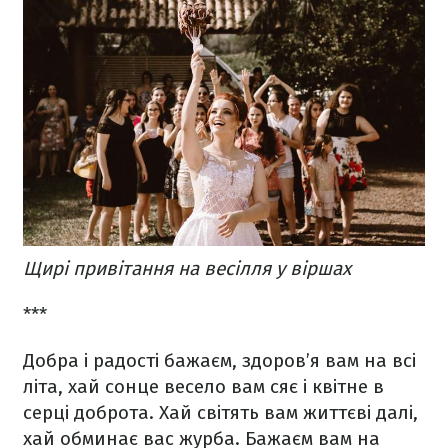
Щирі привітання на весілля у віршах
***
Добра і радості бажаєм,
здоров’я вам на всі
літа,
хай сонце весело вам сяє
і квітне в
серці доброта.
Хай світять вам життєві далі,
хай обминає вас журба.
Бажаєм вам на