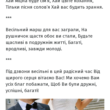
Хай міцна буде сім’я,
Хай цвіте кохання,
Тільки пісня солов’я
Хай вас будить зрання.
***
Весільний марш для вас заграли,
На
рушничок щастя обоє ви стали,
Будьте
щасливі в подружнім житті,
Багаті,
вродливі, завжди молоді.
***
Під дзвони весільні в цей радісний час
Від
щирого серця вітаємо Вас!
Ми хочемо Вам
усіх благ побажати,
Щоб Ви були дружні,
успішні, багаті!