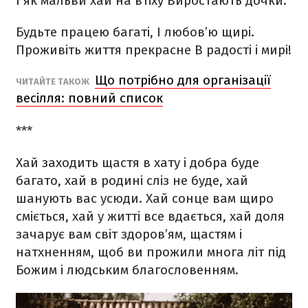
І як мальви хай на втіху
Виростають дочки.
Будьте працею багаті,
І любов’ю щирі.
Проживіть життя прекрасне
В радості і мирі!
Що потрібно для організації
ЧИТАЙТЕ ТАКОЖ
весілля: повний список
***
Хай заходить щастя в хату
і добра буде
багато,
хай в родині сліз не буде,
хай
шанують вас усюди.
Хай сонце вам щиро
сміється,
хай у житті все вдається,
хай доля
зачарує вам світ
здоров’ям, щастям і
натхненням,
щоб ви прожили многа літ
під
Божим і людським благословенням.